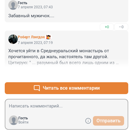
между ними разницы). Сознание (вообще говоря, все 
Гость
живое) отличается от неживого способностью 
7 апреля 2023, 07:43
ставить себе цели и принимать решения. Это не 
Забавный мужичок....
программируется в принципе от слова «никак» и нет к 
этому вообще никаких подходов.
+0
–0
Роберт Лэнгдон
7 апреля 2023, 07:19
Хочется уйти в Среднеуральский монастырь от 
прочитанного, да жаль, настоятель там другой. 
Цитирую: " ... разумный был всего лишь одним из 
пяти или шести разумных ..."
+2
–0
Читать все комментарии
Гость
Отправить
Войти