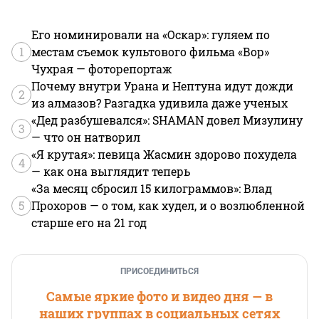
Его номинировали на «Оскар»: гуляем по
1
местам съемок культового фильма «Вор»
Чухрая — фоторепортаж
Почему внутри Урана и Нептуна идут дожди
2
из алмазов? Разгадка удивила даже ученых
«Дед разбушевался»: SHAMAN довел Мизулину
3
— что он натворил
«Я крутая»: певица Жасмин здорово похудела
4
— как она выглядит теперь
«За месяц сбросил 15 килограммов»: Влад
5
Прохоров — о том, как худел, и о возлюбленной
старше его на 21 год
ПРИСОЕДИНИТЬСЯ
Самые яркие фото и видео дня — в
наших группах в социальных сетях