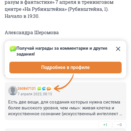
разум в фантастике» 7 апреля в тренинговом
центре «На Рубинштейна» (Рубинштейна, 1).
Начало в 19:30.
Александра Шеромова
Получай награды за комментарии и другие 
задания!
0
0
0
0
0
Подробнее в профиле
КОММЕНТАРИИ
7
260847121
7 апреля 2023, 08:15
Есть две вещи, для создания которых нужна система 
более высокого уровня, чем «мы»: живая клетка и 
искусственное сознание (искусственный интеллект 
есть у любого программируемого автомата, напр. 
+1
–0
стиральной машины или Алисы - по сути, никакой 