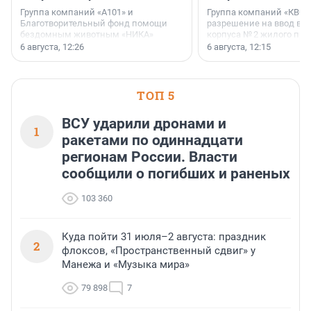
Группа компаний «А101» и
Группа компаний «КВС»
Благотворительный фонд помощи
разрешение на ввод в 
бездомным животным «НИКА»
корпуса № 2 жилого про
заключили соглашение о
Уютный квартал», расп
6 августа, 12:26
6 августа, 12:15
стратегическом сотрудничестве.
Всеволожском районе
Ленинградской области
ТОП 5
ВСУ ударили дронами и
1
ракетами по одиннадцати
регионам России. Власти
сообщили о погибших и раненых
103 360
Куда пойти 31 июля–2 августа: праздник
2
флоксов, «Пространственный сдвиг» у
Манежа и «Музыка мира»
79 898
7