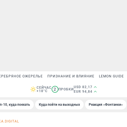
ЕРЕБРЯНОЕ ОЖЕРЕЛЬЕ
ПРИЗНАНИЕ И ВЛИЯНИЕ
LEMON GUIDE
USD 82,17
СЕЙЧАС
2
ПРОБКИ
+18°C
EUR 94,84
п-10, куда поехать
Куда пойти на выходных
Реакция «Фонтанки»
A.DIGITAL