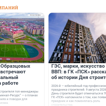
МПАНИЙ
«Образцовых
ГЭС, марки, искусство
 встречают
ВВП: в ГК «ПСК» расск
нальный
об истории Дня строит
а работе
2026-й — юбилейный год профессио
праздника строителей. 9 августа 2026
 строителя топ-менеджеры
День строителя будет отмечаться в 70
минал-Ресурс“ — о планах
ГК «ПСК» напомнили о том, как появ
иях и поводах для
праздник и как поменялась роль
мизма.
строительства.