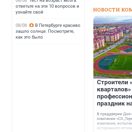
08/08
Тест на возраст мозга:
ответьте на эти 10 вопросов и
НОВОСТИ КО
узнайте свой
08/08
В Петербурге красиво
зашло солнце. Посмотрите,
как это было
Строители 
кварталов»
профессио
праздник н
В преддверии Дня
компании «СЗ „Тер
компании, испытан
осторожного опти