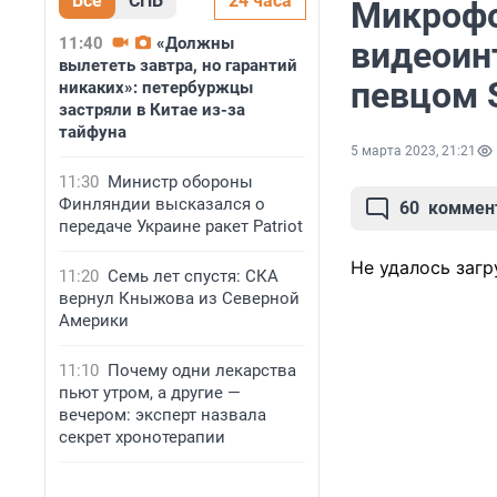
Все
СПБ
24 часа
Микрофо
11:40
«Должны
видеоин
вылететь завтра, но гарантий
певцом
никаких»: петербуржцы
застряли в Китае из-за
тайфуна
5 марта 2023, 21:21
11:30
Министр обороны
Финляндии высказался о
60
коммен
передаче Украине ракет Patriot
Не удалось загр
11:20
Семь лет спустя: СКА
вернул Кныжова из Северной
Америки
11:10
Почему одни лекарства
пьют утром, а другие —
вечером: эксперт назвала
секрет хронотерапии