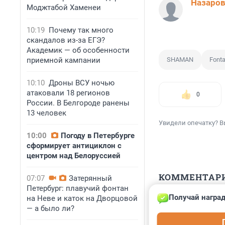
Назаров
Моджтабой Хаменеи
10:19
Почему так много
скандалов из-за ЕГЭ?
Академик — об особенности
приемной кампании
SHAMAN
Fonta
10:10
Дроны ВСУ ночью
атаковали 18 регионов
0
России. В Белгороде ранены
13 человек
Увидели опечатку? В
10:00
Погоду в Петербурге
сформирует антициклон с
центром над Белоруссией
КОММЕНТАР
07:07
Затерянный
Петербург: плавучий фонтан
Получай наград
на Неве и каток на Дворцовой
Гость
— а было ли?
6 марта 2023, 
Какие