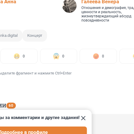
а Анна
Галеева Венера
Отношения и демография, тр
ценности и реальность,
жизнеутверждающий абсурд
повседневности
nka.digital
Концерт
0
0
0
ыделите фрагмент и нажмите Ctrl+Enter
ИИ
60
ы за комментарии и другие задания!
17:23
Подробнее в профиле