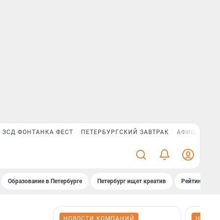
ЗСД ФОНТАНКА ФЕСТ
ПЕТЕРБУРГСКИЙ ЗАВТРАК
АФИША PLUS
Образование в Петербурге
Петербург ищет креатив
Рейтинги «Фо
НОВОСТИ КОМПАНИЙ
НОВОС