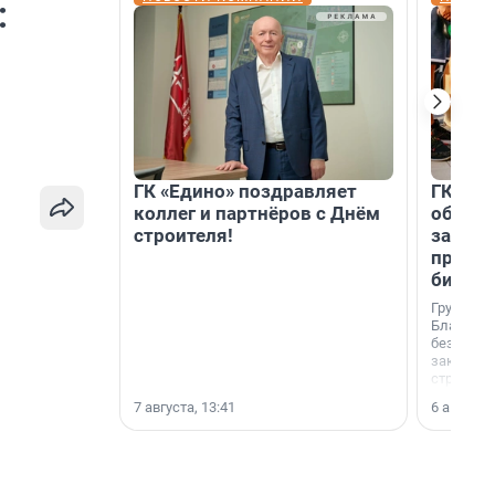
:
ГК «Едино» поздравляет
ГК «А1
коллег и партнёров с Днём
объеди
строителя!
защит
прогр
биора
Группа к
Благотв
бездомн
заключил
стратеги
7 августа, 13:41
6 августа,