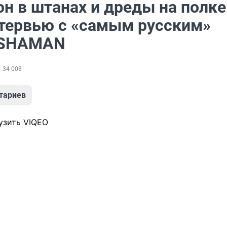
н в штанах и дреды на полке
тервью с «самым русским»
 SHAMAN
34 008
тариев
узить VIQEO