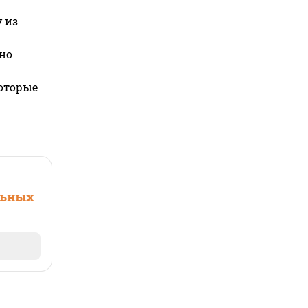
 из
но
которые
льных