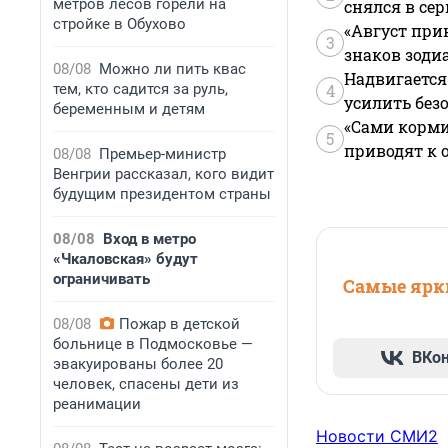
метров лесов горели на
снялся в се
стройке в Обухово
«Август при
3
знаков зоди
08/08
Можно ли пить квас
Надвигается
тем, кто садится за руль,
4
усилить без
беременным и детям
«Сами корми
5
приводят к 
08/08
Премьер-министр
Венгрии рассказал, кого видит
будущим президентом страны
08/08
Вход в метро
«Чкаловская» будут
ограничивать
Самые ярки
08/08
Пожар в детской
больнице в Подмосковье —
ВКо
эвакуированы более 20
человек, спасены дети из
реанимации
Новости СМИ2