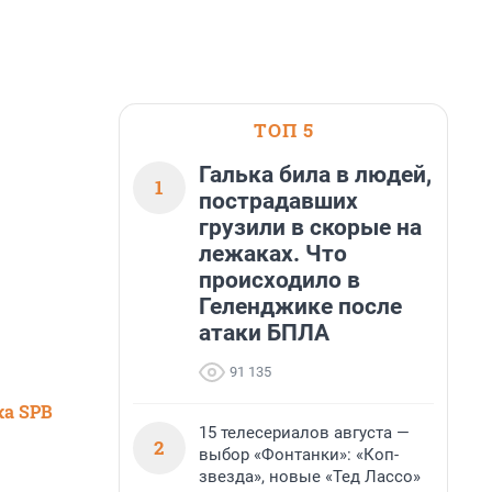
ТОП 5
Галька била в людей,
1
пострадавших
грузили в скорые на
лежаках. Что
происходило в
Геленджике после
атаки БПЛА
91 135
ка SPB
15 телесериалов августа —
2
выбор «Фонтанки»: «Коп-
звезда», новые «Тед Лассо»