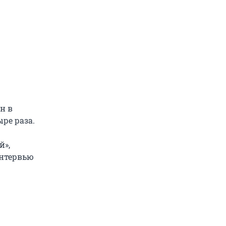
н в
ре раза.
й»,
интервью