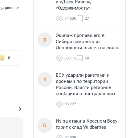
и «Джек Ричер»,
«Одержимость»
адиционные
74 636
27
Экипаж пропавшего в
3
Сибири самолета из
Ленобласти вышел на связь
60 715
60
0
ВСУ ударили ракетами и
4
дронами по территории
России. Власти регионов
сообщили о пострадавших
58 227
Из-за атаки в Красном Бору
5
горит склад Wildberries
52 509