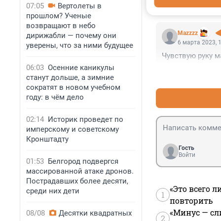
07:05
Вертолеты в
прошлом? Ученые
возвращают в небо
Mazzzz
дирижабли — почему они
6 марта 2023, 
уверены, что за ними будущее
Чувствую руку м
06:03
Осенние каникулы
станут дольше, а зимние
сократят в новом учебном
году: в чём дело
02:14
Историк проведет по
имперскому и советскому
Кронштадту
Гость
Войти
01:53
Белгород подвергся
массированной атаке дронов.
Пострадавших более десяти,
«Это всего л
среди них дети
1
повторить
«Минус — сл
08/08
Десятки квадратных
2