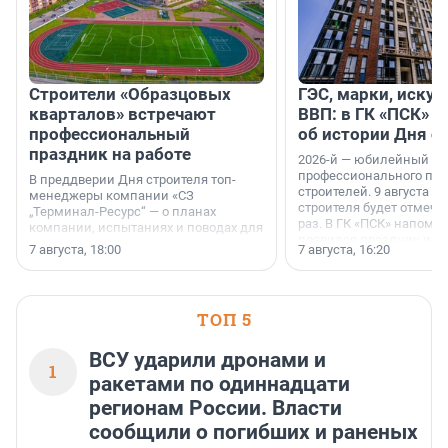
Строители «Образцовых
ГЭС, марки, искус
кварталов» встречают
ВВП: в ГК «ПСК» р
профессиональный
об истории Дня с
праздник на работе
2026-й — юбилейный го
профессионального пр
В преддверии Дня строителя топ-
строителей. 9 августа 2
менеджеры компании «СЗ
строителя будет отмечат
„Терминал-Ресурс“ — о планах
раз. В ГК «ПСК» напомни
компании, испытаниях и поводах для
появился праздник и к
осторожного оптимизма.
7 августа, 18:00
7 августа, 16:20
поменялась роль строит
ТОП 5
ВСУ ударили дронами и
1
ракетами по одиннадцати
регионам России. Власти
сообщили о погибших и раненых