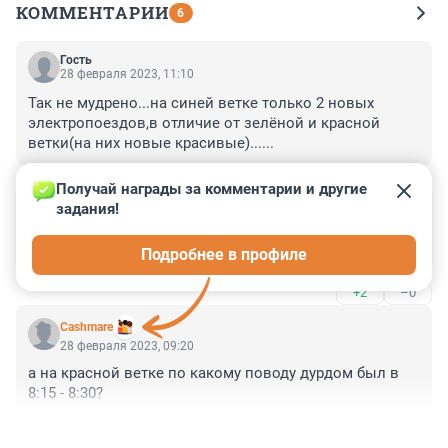
КОММЕНТАРИИ
6
Гость
28 февраля 2023, 11:10
Так не мудрено...на синей ветке только 2 новых 
электропоездов,в отличие от зелёной и красной 
ветки(на них новые красивые)......
+0
–0
Получай награды за комментарии и другие 
задания!
Гость
28 февраля 2023, 10:21
Подробнее в профиле
Зато жетоны по 70 рублей
+2
–0
Cashmare
28 февраля 2023, 09:20
а на красной ветке по какому поводу дурдом был в 
8:15 - 8:30?
+0
–0