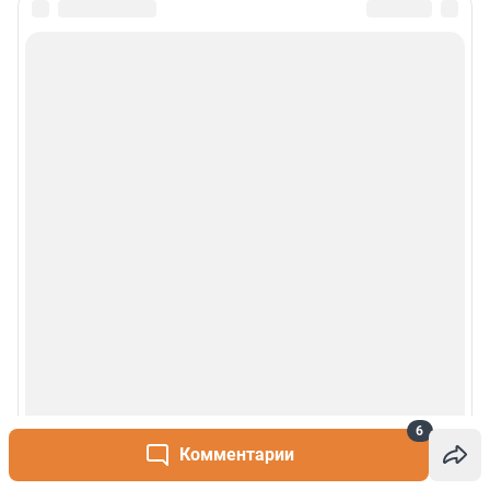
Политика использования cookies
Рекомендательные системы
Деятельность в сфере ИТ
Руководство пользователя
Наши награды
© 2000-2026 Фонтанка.Ру
Свидетельство Роскомнадзора ЭЛ № ФС 77-66333 от 14.07.2016
© ООО «Интернет Технологии»
6
Комментарии