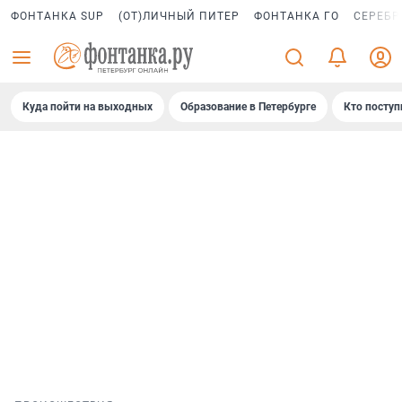
ФОНТАНКА SUP
(ОТ)ЛИЧНЫЙ ПИТЕР
ФОНТАНКА ГО
СЕРЕБР
Куда пойти на выходных
Образование в Петербурге
Кто поступ