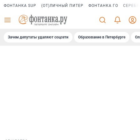
ФОНТАНКА SUP
(ОТ)ЛИЧНЫЙ ПИТЕР
ФОНТАНКА ГО
СЕРЕБР
Зачем депутаты удаляют соцсети
Образование в Петербурге
Ол