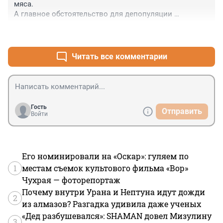
мяса. 

А главное обстоятельство для депопуляции 
населения России случилось 24 февраля 2022 года. И 
+14
–0
чайлдфри тут были не при чем...
Читать все комментарии
Гость
Отправить
Войти
Его номинировали на «Оскар»: гуляем по
1
местам съемок культового фильма «Вор»
Чухрая — фоторепортаж
Почему внутри Урана и Нептуна идут дожди
2
из алмазов? Разгадка удивила даже ученых
«Дед разбушевался»: SHAMAN довел Мизулину
3