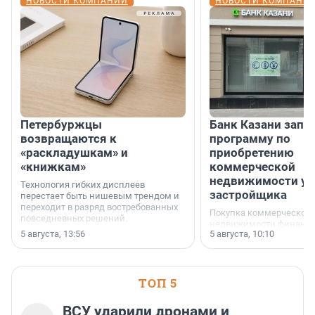
НОВОСТИ КОМПАНИЙ
НОВОСТИ КОМПАНИ
Петербуржцы
Банк Казани запу
возвращаются к
программу по
«раскладушкам» и
приобретению
«книжкам»
коммерческой
недвижимости у
Технология гибких дисплеев
застройщика
перестает быть нишевым трендом и
переходит в разряд востребованных
Покупка коммерческой
повседневных решений.
недвижимости финанс
5 августа, 13:56
5 августа, 10:10
инструмент, доступный
предпринимателей. Буд
офис, склад, торговое 
или готовый арендный 
ТОП 5
успех сделки зависит о
выбора объекта и грамо
финансирования.
ВСУ ударили дронами и