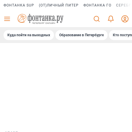
ФОНТАНКА SUP
(ОТ)ЛИЧНЫЙ ПИТЕР
ФОНТАНКА ГО
СЕРЕБР
Куда пойти на выходных
Образование в Петербурге
Кто поступ