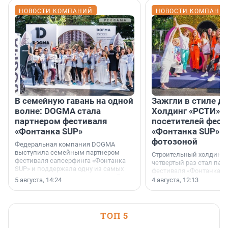
НОВОСТИ КОМПАНИЙ
НОВОСТИ КОМПАНИ
В семейную гавань на одной
Зажгли в стиле ди
волне: DOGMA стала
Холдинг «РСТИ» 
партнером фестиваля
посетителей фест
«Фонтанка SUP»
«Фонтанка SUP» я
фотозоной
Федеральная компания DOGMA
выступила семейным партнером
Строительный холдинг 
фестиваля сапсерфинга «Фонтанка
четвертый раз стал пар
SUP» и поддержала одну из самых
фестиваля «Фонтанка S
ярких и романтичных номинаций —
раз компания стремится
5 августа, 14:24
4 августа, 12:13
«SUP-свадьба».
привезти корпоративну
и подарить настоящий 
посетителям фестиваля
необычной фотозоне.
ТОП 5