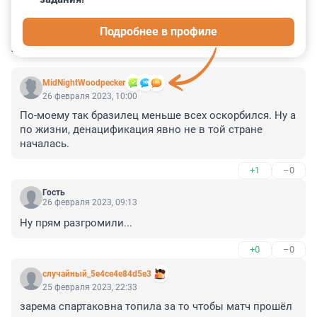
0
0
0
0
0
Подробнее в профиле
КОММЕНТАРИИ
24
MidNightWoodpecker
26 февраля 2023, 10:00
По-моему так бразилец меньше всех оскорбился. Ну а 
по жизни, денацификация явно не в той стране 
началась.
+1
–0
Гость
26 февраля 2023, 09:13
Ну прям разгромили...
+0
–0
случайный_5e4ce4e84d5e3
25 февраля 2023, 22:33
зарема спартаковна топила за то чтобы матч прошёл 