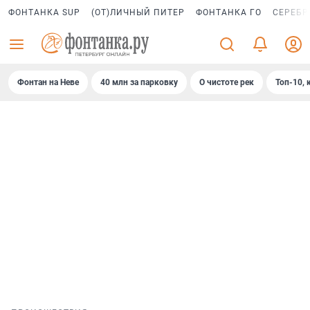
ФОНТАНКА SUP
(ОТ)ЛИЧНЫЙ ПИТЕР
ФОНТАНКА ГО
СЕРЕБР
Фонтан на Неве
40 млн за парковку
О чистоте рек
Топ-10, 