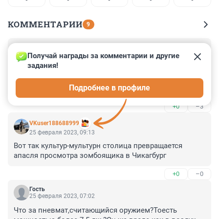
КОММЕНТАРИИ
9
Гость
25 февраля 2023, 09:31
Получай награды за комментарии и другие 
задания!
Когда же запретят иметь всякие пневматы, травматы 
и прочие предметы похожие на пистолет? Там 
Подробнее в профиле
некогда и некому обычно разбираться что это за 
оружие, поэтому вооружен (неважно чем) значит 
+0
–3
опасен и можно открывать огонь на поражение. Вот 
так должно быть. Тогда желающих ходить с 
VKuser188688999
пистолетами резко поубавится и в городе хоть 
25 февраля 2023, 09:13
немного спокойнее станет.
Вот так культур-мультурн столица превращается 
апасля просмотра зомбоящика в Чикагбург
+0
–0
Гость
25 февраля 2023, 07:02
Что за пневмат,считающийся оружием?Тоесть 