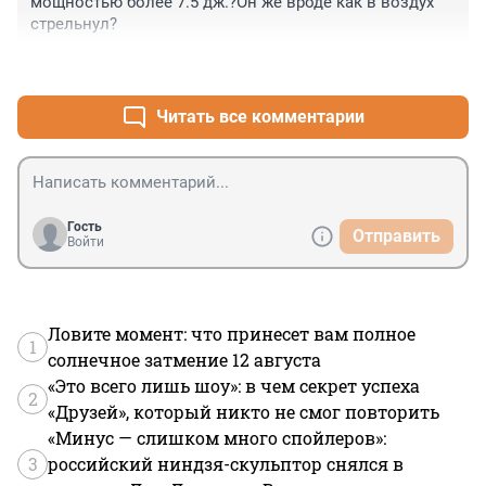
мощностью более 7.5 дж.?Он же вроде как в воздух 
стрельнул?
+0
–0
Читать все комментарии
Гость
Отправить
Войти
Ловите момент: что принесет вам полное
1
солнечное затмение 12 августа
«Это всего лишь шоу»: в чем секрет успеха
2
«Друзей», который никто не смог повторить
«Минус — слишком много спойлеров»:
3
российский ниндзя-скульптор снялся в