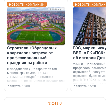
НОВОСТИ КОМПАНИЙ
НОВОСТИ КОМПАНИ
Строители «Образцовых
ГЭС, марки, искус
кварталов» встречают
ВВП: в ГК «ПСК» р
профессиональный
об истории Дня с
праздник на работе
2026-й — юбилейный го
профессионального пр
В преддверии Дня строителя топ-
строителей. 9 августа 2
менеджеры компании «СЗ
строителя будет отмечат
„Терминал-Ресурс“ — о планах
раз. В ГК «ПСК» напомни
компании, испытаниях и поводах для
появился праздник и к
осторожного оптимизма.
7 августа, 18:00
7 августа, 16:20
поменялась роль строит
ТОП 5