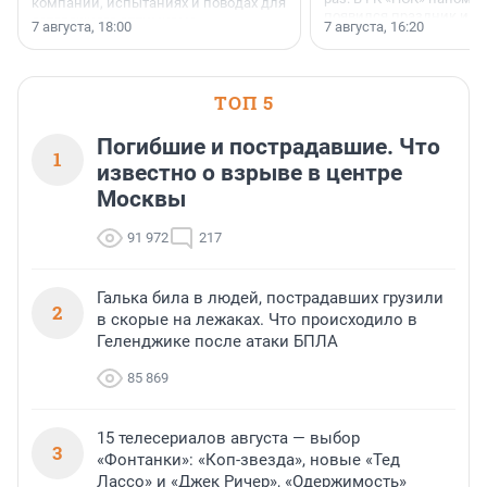
компании, испытаниях и поводах для
появился праздник и к
осторожного оптимизма.
7 августа, 18:00
7 августа, 16:20
поменялась роль строит
ТОП 5
Погибшие и пострадавшие. Что
1
известно о взрыве в центре
Москвы
91 972
217
Галька била в людей, пострадавших грузили
2
в скорые на лежаках. Что происходило в
Геленджике после атаки БПЛА
85 869
15 телесериалов августа — выбор
3
«Фонтанки»: «Коп-звезда», новые «Тед
Лассо» и «Джек Ричер», «Одержимость»