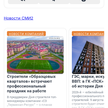
Новости СМИ2
НОВОСТИ КОМПАНИЙ
НОВОСТИ КОМПАНИ
Строители «Образцовых
ГЭС, марки, искус
кварталов» встречают
ВВП: в ГК «ПСК» р
профессиональный
об истории Дня с
праздник на работе
2026-й — юбилейный го
профессионального пр
В преддверии Дня строителя топ-
строителей. 9 августа 2
менеджеры компании «СЗ
строителя будет отмечат
„Терминал-Ресурс“ — о планах
раз. В ГК «ПСК» напомни