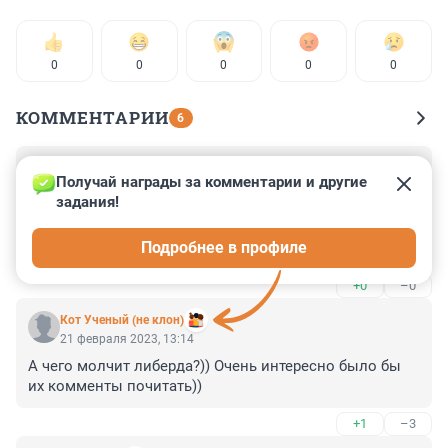
0
0
0
0
0
КОММЕНТАРИИ
6
Гость
21 февраля 2023, 15:54
Получай награды за комментарии и другие 
задания!
Господь есть Дух. Как Дух Он не имеет тела, не имеет 
пола и не имеет гендера. Вова, учи матчасть. Хоть с 
Подробнее в профиле
духовником посоветуйся, прежде чем чушь городить.
+0
–0
Кот Ученый (не клон)
21 февраля 2023, 13:14
А чего молчит либерда?)) Очень интересно было бы 
их комменты почитать))
+1
–3