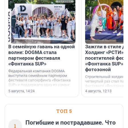
В семейную гавань на одной
Зажгли в стиле ди
волне: DOGMA стала
Холдинг «РСТИ» 
партнером фестиваля
посетителей фест
«Фонтанка SUP»
«Фонтанка SUP» я
фотозоной
Федеральная компания DOGMA
выступила семейным партнером
Строительный холдинг 
фестиваля сапсерфинга «Фонтанка
четвертый раз стал пар
SUP» и поддержала одну из самых
фестиваля «Фонтанка S
ярких и романтичных номинаций —
раз компания стремится
5 августа, 14:24
4 августа, 12:13
«SUP-свадьба».
привезти корпоративну
и подарить настоящий 
посетителям фестиваля
необычной фотозоне.
ТОП 5
Погибшие и пострадавшие. Что
1