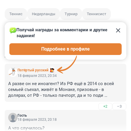
Теннис
Нидерланды
Турнир
Теннисист
Получай награды за комментарии и другие 
задания!
0
0
0
0
0
Подробнее в профиле
КОММЕНТАРИИ
11
Потёртый русский
18 февраля 2023, 20:34
А разве он не иноагент? Из РФ ещё в 2014 со всей 
семьей съехал, живёт в Монаке, призовые - в 
долярах, от РФ - только пачпорт, да и то поди 
просроченный
+2
–3
Гость
18 февраля 2023, 20:18
А что случилось?