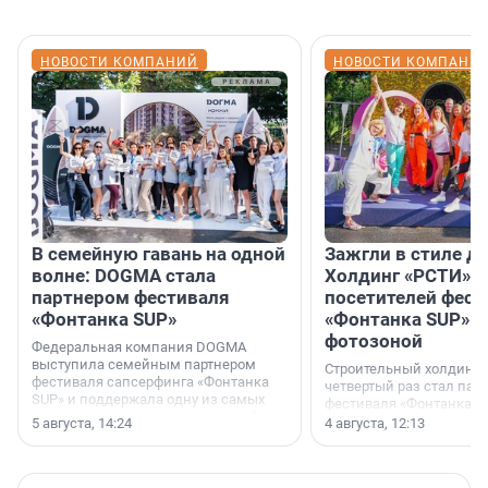
НОВОСТИ КОМПАНИЙ
НОВОСТИ КОМПАНИ
В семейную гавань на одной
Зажгли в стиле ди
волне: DOGMA стала
Холдинг «РСТИ» 
партнером фестиваля
посетителей фест
«Фонтанка SUP»
«Фонтанка SUP» я
фотозоной
Федеральная компания DOGMA
выступила семейным партнером
Строительный холдинг 
фестиваля сапсерфинга «Фонтанка
четвертый раз стал пар
SUP» и поддержала одну из самых
фестиваля «Фонтанка S
ярких и романтичных номинаций —
раз компания стремится
5 августа, 14:24
4 августа, 12:13
«SUP-свадьба».
привезти корпоративну
и подарить настоящий 
посетителям фестиваля