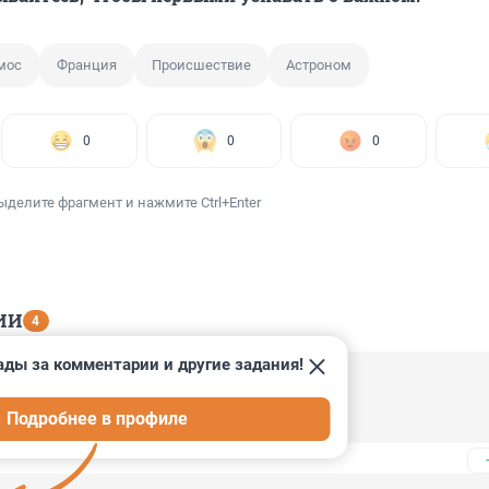
мос
Франция
Происшествие
Астроном
0
0
0
ыделите фрагмент и нажмите Ctrl+Enter
ИИ
4
ады за комментарии и другие задания!
3, 10:49
Подробнее в профиле