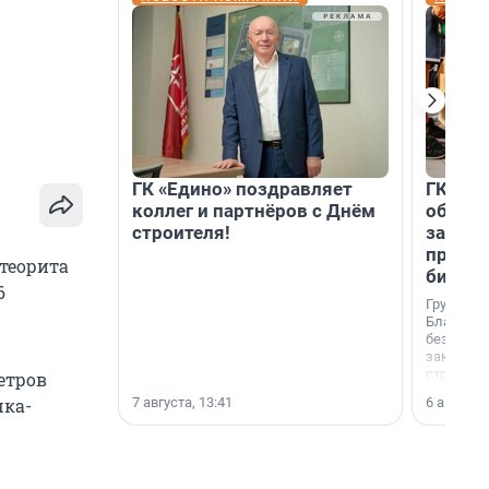
ГК «Едино» поздравляет
ГК «А1
коллег и партнёров с Днём
объеди
строителя!
защит
прогр
теорита
биора
6
Группа к
Благотв
бездомн
заключил
стратеги
етров
7 августа, 13:41
6 августа,
шка-