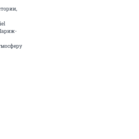
стории,
el
Париж-
тмосферу