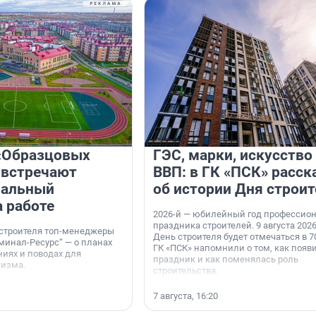
«Образцовых
ГЭС, марки, искусство
 встречают
ВВП: в ГК «ПСК» расск
нальный
об истории Дня строит
а работе
2026-й — юбилейный год профессио
праздника строителей. 9 августа 2026
 строителя топ-менеджеры
День строителя будет отмечаться в 70
минал-Ресурс“ — о планах
ГК «ПСК» напомнили о том, как появ
иях и поводах для
праздник и как поменялась роль
мизма.
строительства.
7 августа, 16:20