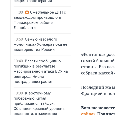
секрет хронотерапии
11:00
Смертельное ДТП с
вездеходом произошло в
Приозерском районе
Ленобласти
10:50
Семью «веселого
молочника» Уолкера пока не
выдворяют из России
«Фонтанка» расс
самый большой 
10:40
Власти сообщили о
погибших в результате
страны. Его вес
массированной атаки ВСУ на
собрата массой
Белгород. Число
пострадавших растет
Последний же м
Францией в ноч
10:30
К восточному
побережью Китая
приближается тайфун.
Больше новост
Объявлен красный уровень
online»
. Подпис
опасности, отменяются