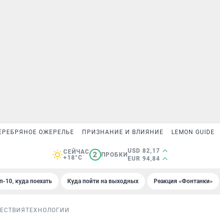
ЕРЕБРЯНОЕ ОЖЕРЕЛЬЕ
ПРИЗНАНИЕ И ВЛИЯНИЕ
LEMON GUIDE
USD 82,17
СЕЙЧАС
2
ПРОБКИ
+18°C
EUR 94,84
п-10, куда поехать
Куда пойти на выходных
Реакция «Фонтанки»
ЕСТВИЯ
ТЕХНОЛОГИИ