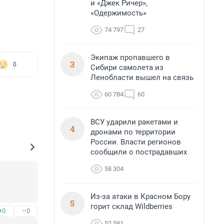
и «Джек Ричер»,
«Одержимость»
74 797
27
Экипаж пропавшего в
3
0
Сибири самолета из
Ленобласти вышел на связь
60 784
60
ВСУ ударили ракетами и
4
дронами по территории
России. Власти регионов
сообщили о пострадавших
58 304
Из-за атаки в Красном Бору
5
горит склад Wildberries
+0
–0
52 581