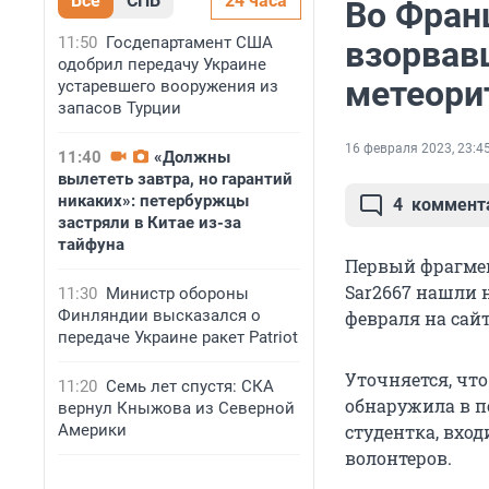
Все
СПБ
24 часа
Во Фран
11:50
Госдепартамент США
взорвав
одобрил передачу Украине
метеори
устаревшего вооружения из
запасов Турции
16 февраля 2023, 23:4
11:40
«Должны
вылететь завтра, но гарантий
никаких»: петербуржцы
4
коммент
застряли в Китае из-за
тайфуна
Первый фрагмен
Sar2667 нашли 
11:30
Министр обороны
Финляндии высказался о
февраля на сай
передаче Украине ракет Patriot
Уточняется, что
11:20
Семь лет спустя: СКА
обнаружила в п
вернул Кныжова из Северной
Америки
студентка, вхо
волонтеров.