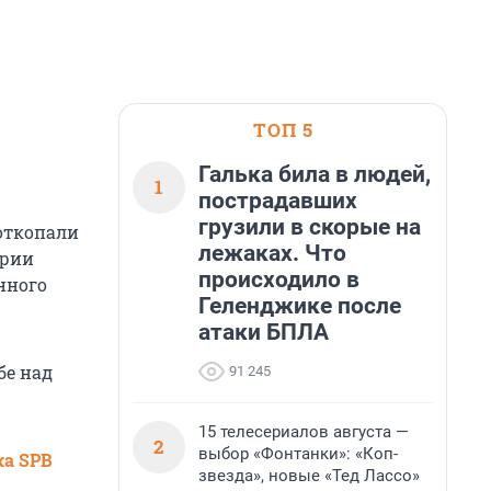
ТОП 5
Галька била в людей,
1
пострадавших
грузили в скорые на
 откопали
лежаках. Что
ории
происходило в
нного
Геленджике после
атаки БПЛА
бе над
91 245
15 телесериалов августа —
2
выбор «Фонтанки»: «Коп-
ка SPB
звезда», новые «Тед Лассо»