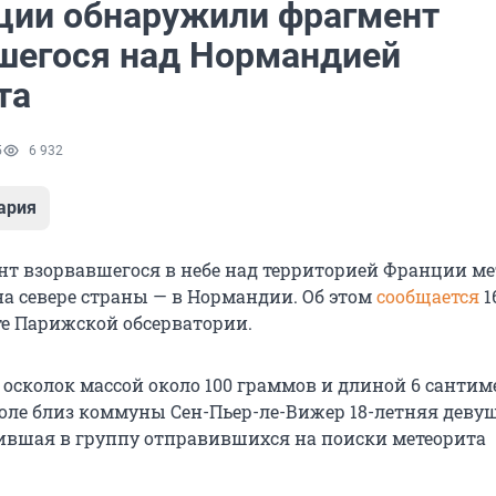
ции обнаружили фрагмент
шегося над Нормандией
та
5
6 932
ария
т взорвавшегося в небе над территорией Франции ме
на севере страны — в Нормандии. Об этом
сообщается
1
те Парижской обсерватории.
 осколок массой около 100 граммов и длиной 6 сантим
оле близ коммуны Сен-Пьер-ле-Вижер 18-летняя деву
дившая в группу отправившихся на поиски метеорита