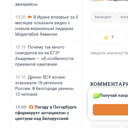
авиарейсы
10:20
В Иране впервые за 5
Метеорит
Кос
месяцев показали видео с
новым верховным лидером
Моджтабой Хаменеи
0
10:19
Почему так много
скандалов из-за ЕГЭ?
Увидели опечатку? В
Академик — об особенности
приемной кампании
10:10
Дроны ВСУ ночью
атаковали 18 регионов
КОММЕНТАР
России. В Белгороде ранены
13 человек
Получай нагр
Гость
17 февраля 202
10:00
Погоду в Петербурге
Началось?
сформирует антициклон с
центром над Белоруссией