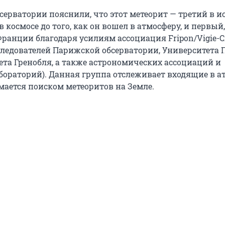
серватории пояснили, что этот метеорит — третий в и
космосе до того, как он вошел в атмосферу, и первый,
ранции благодаря усилиям ассоциация Fripon/Vigie-Ci
следователей Парижской обсерватории, Университета 
ета Гренобля, а также астрономических ассоциаций и
ораторий). Данная группа отслеживает входящие в а
мается поиском метеоритов на Земле.