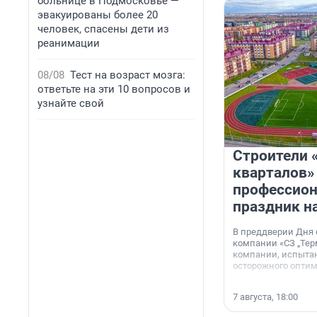
больнице в Подмосковье —
эвакуированы более 20
человек, спасены дети из
реанимации
08/08
Тест на возраст мозга:
ответьте на эти 10 вопросов и
узнайте свой
Строители 
кварталов»
профессио
праздник н
В преддверии Дня
компании «СЗ „Тер
компании, испытан
осторожного опти
7 августа, 18:00