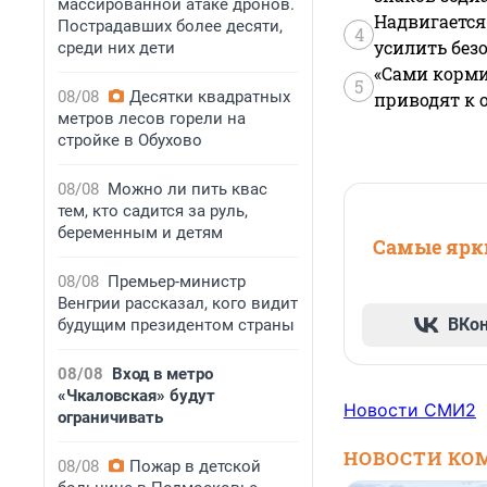
массированной атаке дронов.
Надвигается
Пострадавших более десяти,
4
усилить без
среди них дети
«Сами корми
5
08/08
Десятки квадратных
приводят к 
метров лесов горели на
стройке в Обухово
08/08
Можно ли пить квас
тем, кто садится за руль,
беременным и детям
Самые ярки
08/08
Премьер-министр
Венгрии рассказал, кого видит
ВКо
будущим президентом страны
08/08
Вход в метро
«Чкаловская» будут
Новости СМИ2
ограничивать
НОВОСТИ КО
08/08
Пожар в детской