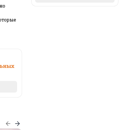
но
которые
льных