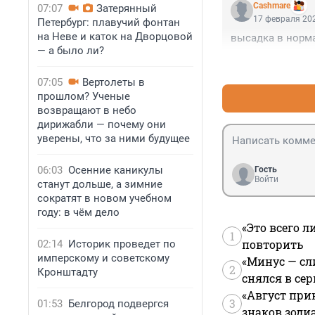
Cashmare
07:07
Затерянный
17 февраля 202
Петербург: плавучий фонтан
на Неве и каток на Дворцовой
высадка в норм
— а было ли?
07:05
Вертолеты в
прошлом? Ученые
возвращают в небо
дирижабли — почему они
уверены, что за ними будущее
06:03
Осенние каникулы
Гость
Войти
станут дольше, а зимние
сократят в новом учебном
году: в чём дело
«Это всего л
1
повторить
02:14
Историк проведет по
имперскому и советскому
«Минус — сл
2
Кронштадту
снялся в се
«Август при
3
01:53
Белгород подвергся
знаков зоди