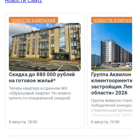
Новости СМИ2
НОВОСТИ КОМПАНИЙ
НОВОСТИ КОМПАНИ
Скидка до 880 000 рублей
Группа Аквилон 
на готовое жильё*
клиентоориентир
застройщик Лени
Теперь квартиру в сданном ЖК
области» 2026
«Образцовый квартал 14» можно
купить со специальной скидкой.
Группа Аквилон стала 
победителей конкурса 
строительная организа
Ленинградской области 
номинации «Самый
6 августа, 18:00
6 августа, 16:50
клиентоориентированн
застройщик Ленинград
области».