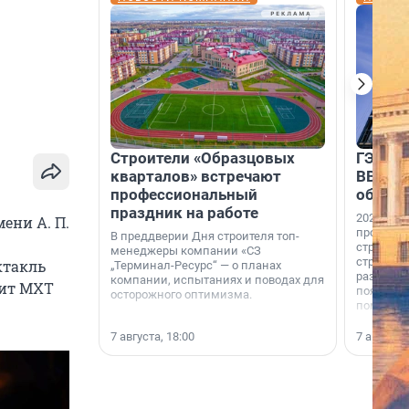
Строители «Образцовых
ГЭС, м
кварталов» встречают
ВВП: в
профессиональный
об ист
праздник на работе
2026-й —
ени А. П.
професси
В преддверии Дня строителя топ-
строителе
менеджеры компании «СЗ
строителя
ктакль
„Терминал-Ресурс“ — о планах
раз. В ГК
компании, испытаниях и поводах для
хит МХТ
появился
осторожного оптимизма.
поменяла
7 августа, 18:00
7 августа,