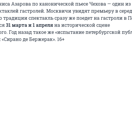
иса Азарова по канонической пьесе Чехова — один из
таклей гастролей. Москвичи увидят премьеру в сере
по традиции спектакль сразу же поедет на гастроли в П
тся
31 марта и 1 апреля
на исторической сцене
го. Год назад такое же «испытание петербургской пуб
«Сирано де Бержерак». 16+