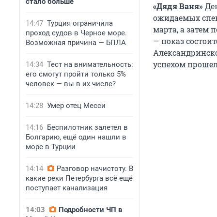
стало больше
«Дядя Ваня»
Ден
ожидаемых спек
14:47
Турция ограничила
марта, а затем 
проход судов в Черное море.
— показ состои
Возможная причина — БПЛА
Александринско
успехом прошел 
14:34
Тест на внимательность:
его смогут пройти только 5%
человек — вы в их числе?
14:28
Умер отец Месси
14:16
Беспилотник залетел в
Болгарию, ещё один нашли в
море в Турции
14:14
Разговор начистоту. В
какие реки Петербурга всё ещё
поступает канализация
14:03
Подробности ЧП в