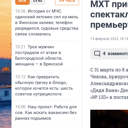
Все
СПБ
24 часа
МХТ при
15:36
История от МЧС:
спектак
одинокий яхтсмен сел на мель
премьер
в Финском заливе, телефон
разрядился, судовые средства
связи сломались
13 февраля 2023, 18:1
15:21
Трое мужчин
пострадали от атаки в
4
коммент
Белгородской области,
женщина — в Брянской
С 31 марта по 8
Чехова, приуроч
15:12
Как превратить
обычную гречку в блюдо,
Александринско
которое хочется есть: шесть
«Дядя Ваня» Ден
советов нутрициолога
«№ 13D» в пост
15:00
Наш проект: Работа для
сов. Как искать вакансию без
ранних подъемов