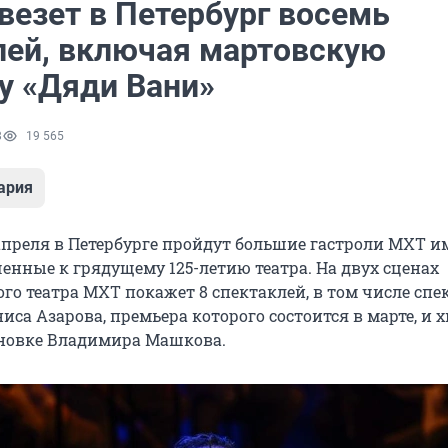
везет в Петербург восемь
лей, включая мартовскую
у «Дяди Вани»
8
19 565
ария
 апреля в Петербурге пройдут большие гастроли МХТ им
енные к грядущему 125-летию театра. На двух сценах
го театра МХТ покажет 8 спектаклей, в том числе спе
иса Азарова, премьера которого состоится в марте, и 
ановке Владимира Машкова.