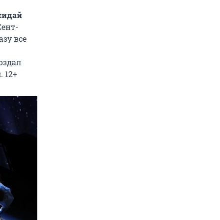
кидай
Сент-
азу все
оздал
 12+