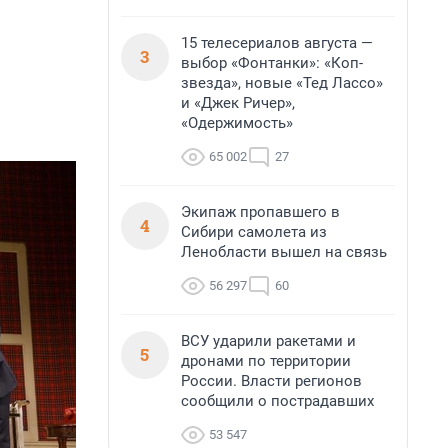
15 телесериалов августа —
3
выбор «Фонтанки»: «Коп-
звезда», новые «Тед Лассо»
и «Джек Ричер»,
«Одержимость»
65 002
27
Экипаж пропавшего в
4
Сибири самолета из
Ленобласти вышел на связь
56 297
60
ВСУ ударили ракетами и
5
дронами по территории
России. Власти регионов
сообщили о пострадавших
53 547