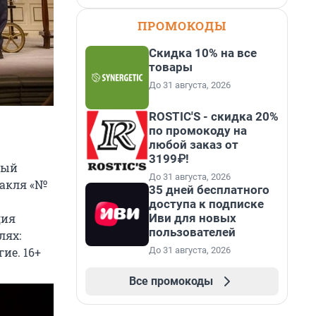
ПРОМОКОДЫ
Скидка 10% на все
товары
До 31 августа, 2026
ROSTIC'S - скидка 20%
по промокоду на
любой заказ от
3199₽!
ный
До 31 августа, 2026
такля «№
35 дней бесплатного
доступа к подписке
Иви для новых
дия
пользователей
лях:
До 31 августа, 2026
ие. 16+
Все промокоды