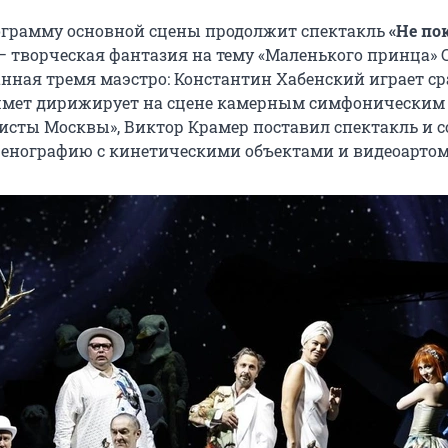
грамму основной сцены продолжит спектакль
«Не по
 творческая фантазия на тему «Маленького принца» 
анная тремя маэстро: Константин Хабенский играет ср
шмет дирижирует на сцене камерным симфоническим
исты Москвы», Виктор Крамер поставил спектакль и с
енографию с кинетическими объектами и видеоартом.