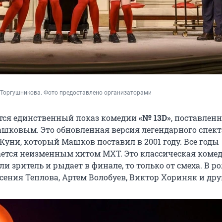
 Торгушникова. Фото предоставлено организаторами
тся единственный показ комедии
«№ 13D»
, поставлен
ковым. Это обновленная версия легендарного спек
я Куни, который Машков поставил в 2001 году. Все годы
ается неизменным хитом МХТ. Это классическая коме
и зритель и рыдает в финале, то только от смеха. В ро
сения Теплова, Артем Волобуев, Виктор Хориняк и друг