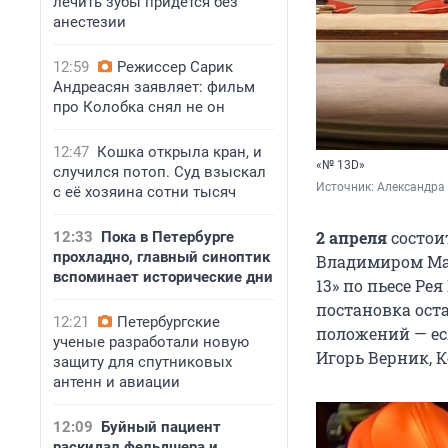
лечить зубы придется без
анестезии
12:59
Режиссер Сарик
Андреасян заявляет: фильм
про Колобка снял не он
12:47
Кошка открыла кран, и
«№ 13D»
случился потоп. Суд взыскал
Источник: 
Александра
с её хозяина сотни тысяч
2 апреля
состои
12:33
Пока в Петербурге
прохладно, главный синоптик
Владимиром Маш
вспоминает исторические дни
13» по пьесе Ре
постановка ост
12:21
Петербургские
положений — есл
ученые разработали новую
Игорь Верник, К
защиту для спутниковых
антенн и авиации
12:09
Буйный пациент
раскидал фельдшера и