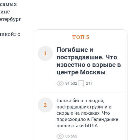
 самых
дине
етербург
ликой» с
ТОП 5
Погибшие и
1
пострадавшие. Что
известно о взрыве в
центре Москвы
91 602
217
Галька била в людей,
2
пострадавших грузили в
скорые на лежаках. Что
происходило в Геленджике
после атаки БПЛА
85 555