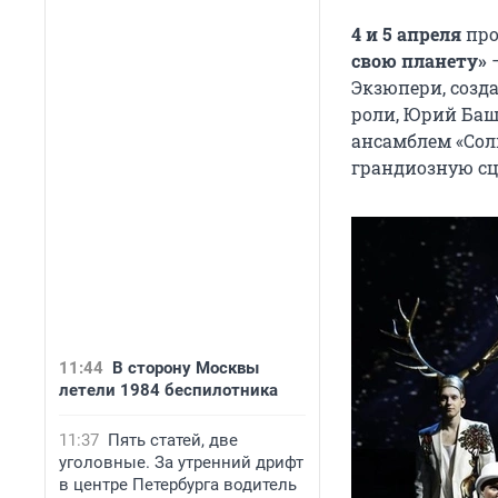
4 и 5 апреля
про
свою планету»
—
Экзюпери, созд
роли, Юрий Ба
ансамблем «Сол
грандиозную сц
11:44
В сторону Москвы
летели 1984 беспилотника
11:37
Пять статей, две
уголовные. За утренний дрифт
в центре Петербурга водитель