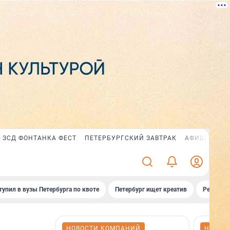
ЗСД ФОНТАНКА ФЕСТ
ПЕТЕРБУРГСКИЙ ЗАВТРАК
АФИША PLUS
тупил в вузы Петербурга по квоте
Петербург ищет креатив
Рейтинги
НОВОСТИ КОМПАНИЙ
НОВОС