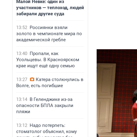
Малой Невке: один из
участников — теплоход, людей
забирали другие суда
13:52
Россиянки взяли
золото в чемпионате мира по
академической гребле
13:40
Пропали, как
Усольцевы. В Красноярском
крае ищут ещё одну семью
13:27
Катера столкнулись в
Волге, есть погибшие
13:14
В Геленджике из-за
опасности БПЛА закрыли
пляжи
13:12
Надо потерпеть:
стоматолог объяснил, кому