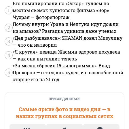
Его номинировали на «Оскар»: гуляем по
1
местам съемок культового фильма «Вор»
Чухрая — фоторепортаж
Почему внутри Урана и Нептуна идут дожди
2
из алмазов? Разгадка удивила даже ученых
«Дед разбушевался»: SHAMAN довел Мизулину
3
— что он натворил
«Я крутая»: певица Жасмин здорово похудела
4
— как она выглядит теперь
«За месяц сбросил 15 килограммов»: Влад
5
Прохоров — о том, как худел, и о возлюбленной
старше его на 21 год
ПРИСОЕДИНИТЬСЯ
Самые яркие фото и видео дня — в
наших группах в социальных сетях