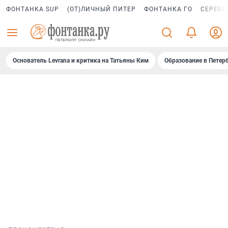
ФОНТАНКА SUP
(ОТ)ЛИЧНЫЙ ПИТЕР
ФОНТАНКА ГО
СЕРЕБР
Основатель Levrana и критика на Татьяны Ким
Образование в Петер