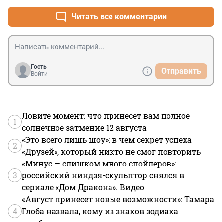
солярой. Про искуственный интеллект вообще 
смешно. как будто основной назначение его -стихи 
Читать все комментарии
писать.
Гость
Отправить
Войти
Ловите момент: что принесет вам полное
1
солнечное затмение 12 августа
«Это всего лишь шоу»: в чем секрет успеха
2
«Друзей», который никто не смог повторить
«Минус — слишком много спойлеров»:
3
российский ниндзя-скульптор снялся в
сериале «Дом Дракона». Видео
«Август принесет новые возможности»: Тамара
4
Глоба назвала, кому из знаков зодиака