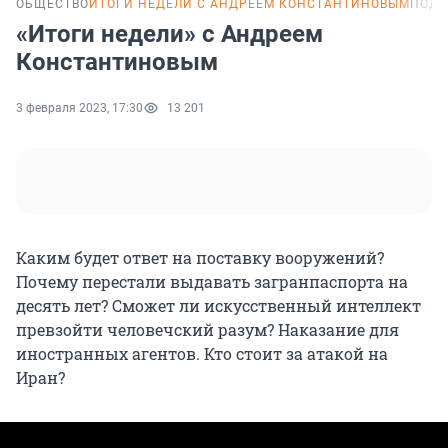
ОБЩЕСТВО
ИТОГИ НЕДЕЛИ С АНДРЕЕМ КОНСТАНТИНОВЫМ
ПОДК
«Итоги недели» с Андреем
Константиновым
3 февраля 2023, 17:30
13 201
Каким будет ответ на поставку вооружений?
Почему перестали выдавать загранпаспорта на
десять лет? Сможет ли искусственный интеллект
превзойти человечский разум? Наказание для
иностранных агентов. Кто стоит за атакой на
Иран?