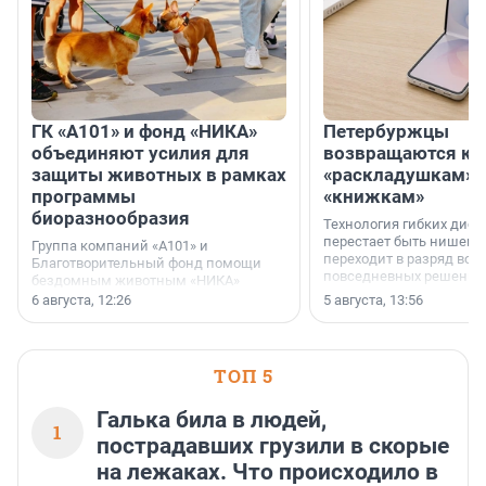
ГК «А101» и фонд «НИКА»
Петербуржцы
объединяют усилия для
возвращаются к
защиты животных в рамках
«раскладушкам» 
программы
«книжкам»
биоразнообразия
Технология гибких дисп
перестает быть нишевы
Группа компаний «А101» и
переходит в разряд вос
Благотворительный фонд помощи
повседневных решений
бездомным животным «НИКА»
заключили соглашение о
6 августа, 12:26
5 августа, 13:56
стратегическом сотрудничестве.
ТОП 5
Галька била в людей,
1
пострадавших грузили в скорые
на лежаках. Что происходило в