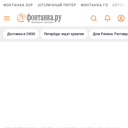
ФОНТАНКА SUP
(ОТ)ЛИЧНЫЙ ПИТЕР
ФОНТАНКА ГО
СЕРЕБР
Доставка в СИЗО
Петербург ищет креатив
Дом Репина. Реставр