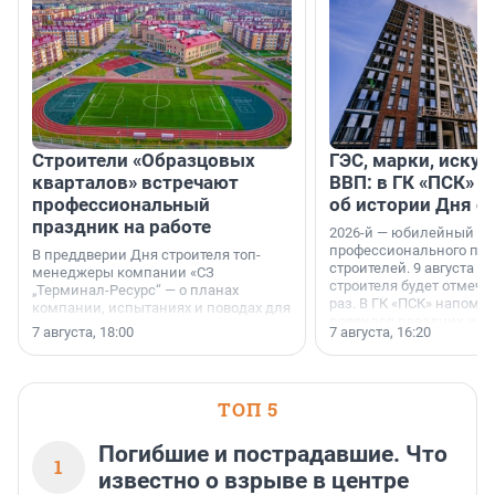
Строители «Образцовых
ГЭС, марки, искус
кварталов» встречают
ВВП: в ГК «ПСК» р
профессиональный
об истории Дня с
праздник на работе
2026-й — юбилейный го
профессионального пр
В преддверии Дня строителя топ-
строителей. 9 августа 2
менеджеры компании «СЗ
строителя будет отмечат
„Терминал-Ресурс“ — о планах
раз. В ГК «ПСК» напомни
компании, испытаниях и поводах для
появился праздник и к
осторожного оптимизма.
7 августа, 18:00
7 августа, 16:20
поменялась роль строит
ТОП 5
Погибшие и пострадавшие. Что
1
известно о взрыве в центре