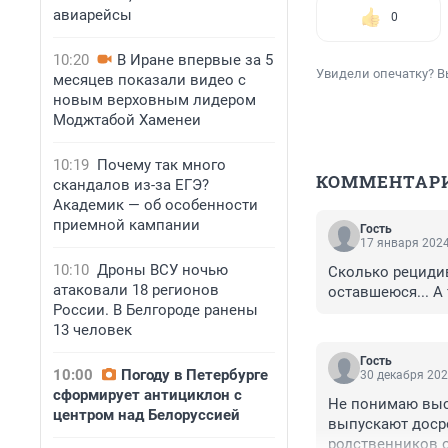
авиарейсы
0
10:20
В Иране впервые за 5
Увидели опечатку? В
месяцев показали видео с
новым верховным лидером
Моджтабой Хаменеи
10:19
Почему так много
КОММЕНТАР
скандалов из-за ЕГЭ?
Академик — об особенности
приемной кампании
Гость
17 января 2024
10:10
Дроны ВСУ ночью
Сколько рецидив
атаковали 18 регионов
оставшеюся... А 
России. В Белгороде ранены
13 человек
Гость
10:00
Погоду в Петербурге
30 декабря 202
сформирует антициклон с
Не понимаю выск
центром над Белоруссией
выпускают досро
родственников о