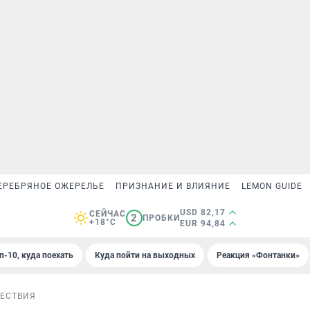
ЕРЕБРЯНОЕ ОЖЕРЕЛЬЕ
ПРИЗНАНИЕ И ВЛИЯНИЕ
LEMON GUIDE
USD 82,17
СЕЙЧАС
2
ПРОБКИ
+18°C
EUR 94,84
п-10, куда поехать
Куда пойти на выходных
Реакция «Фонтанки»
ЕСТВИЯ