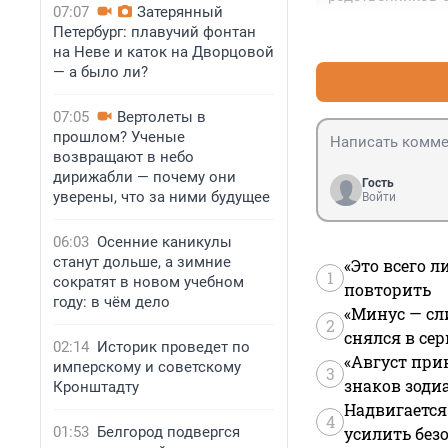
07:07
Затерянный
ломать , хотя е
Петербург: плавучий фонтан
проживёт с родн
на Неве и каток на Дворцовой
— а было ли?
07:05
Вертолеты в
прошлом? Ученые
возвращают в небо
дирижабли — почему они
Гость
уверены, что за ними будущее
Войти
06:03
Осенние каникулы
станут дольше, а зимние
«Это всего л
1
сократят в новом учебном
повторить
году: в чём дело
«Минус — сл
2
снялся в се
02:14
Историк проведет по
«Август при
имперскому и советскому
3
знаков зоди
Кронштадту
Надвигается
4
01:53
Белгород подвергся
усилить без