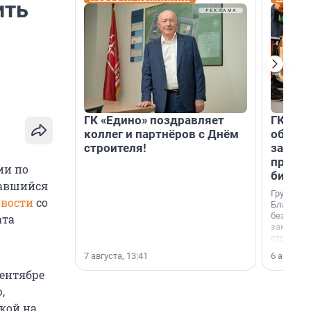
ить
ГК «Едино» поздравляет
ГК «А1
коллег и партнёров с Днём
объеди
строителя!
защит
прогр
ии по
биора
тавшийся
Группа к
вости
со
Благотв
бездомн
ата
заключил
стратеги
7 августа, 13:41
6 августа,
сентябре
,
лкой на