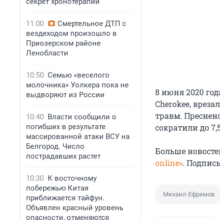
секрет хронотерапии
11:00
Смертельное ДТП с
вездеходом произошло в
Приозерском районе
Ленобласти
10:50
Семью «веселого
молочника» Уолкера пока не
8 июня 2020 год
выдворяют из России
Cherokee, вреза
травм. Преснен
10:40
Власти сообщили о
погибших в результате
сократили до 7,5
массированной атаки ВСУ на
Белгород. Число
Больше новосте
пострадавших растет
online»
. Подпис
10:30
К восточному
побережью Китая
Михаил Ефремов
приближается тайфун.
Объявлен красный уровень
опасности, отменяются