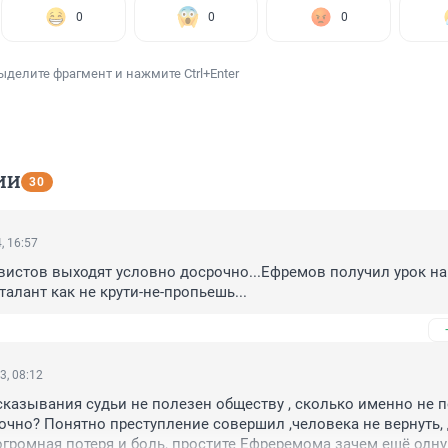
0
0
0
ыделите фрагмент и нажмите Ctrl+Enter
ИИ
30
, 16:57
истов выходят условно досрочно...Ефремов получил урок на
талант как не крути-не-пропьешь...
3, 08:12
азывания судьи не полезен обществу , сколько именно не п
чно? Понятно преступление совершил ,человека не вернуть, 
громная потеря и боль, простите Ефреремома зачем ещё одну