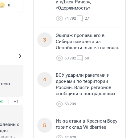
и «Джек Ричер»,
0
«Одержимость»
74 792
27
Экипаж пропавшего в
3
Сибири самолета из
Ленобласти вышел на связь
60 782
60
ВСУ ударили ракетами и
4
дронами по территории
 всю 
России. Власти регионов
сообщили о пострадавших
+0
–1
58 299
Из-за атаки в Красном Бору
5
олезных 
горит склад Wildberries
для 
 жизнь 
52 578