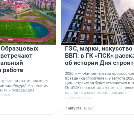
«Образцовых
ГЭС, марки, искусство
 встречают
ВВП: в ГК «ПСК» расск
нальный
об истории Дня строит
а работе
2026-й — юбилейный год профессио
праздника строителей. 9 августа 2026
 строителя топ-менеджеры
День строителя будет отмечаться в 70
минал-Ресурс“ — о планах
ГК «ПСК» напомнили о том, как появ
иях и поводах для
праздник и как поменялась роль
мизма.
строительства.
7 августа, 16:20