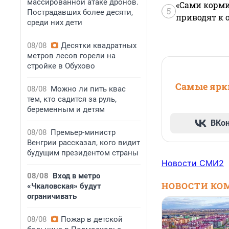
массированной атаке дронов.
«Сами корми
5
Пострадавших более десяти,
приводят к 
среди них дети
08/08
Десятки квадратных
метров лесов горели на
стройке в Обухово
Самые ярки
08/08
Можно ли пить квас
тем, кто садится за руль,
беременным и детям
ВКо
08/08
Премьер-министр
Венгрии рассказал, кого видит
будущим президентом страны
Новости СМИ2
08/08
Вход в метро
НОВОСТИ КО
«Чкаловская» будут
ограничивать
08/08
Пожар в детской