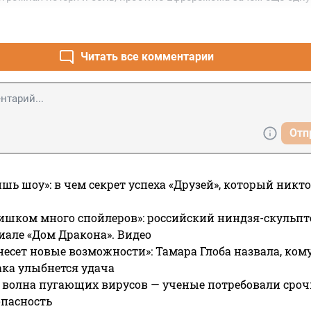
го жизнь теперь уже сломана. Будьте милосердны, пусть остато
ыми .
Читать все комментарии
Отп
ишь шоу»: в чем секрет успеха «Друзей», который никто
ишком много спойлеров»: российский ниндзя-скульпт
риале «Дом Дракона». Видео
несет новые возможности»: Тамара Глоба назвала, кому
ака улыбнется удача
 волна пугающих вирусов — ученые потребовали сроч
опасность