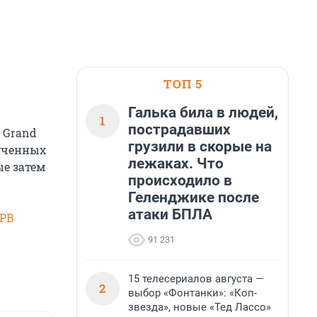
ТОП 5
Галька била в людей,
1
пострадавших
 Grand
грузили в скорые на
лученных
лежаках. Что
ые затем
происходило в
Геленджике после
атаки БПЛА
SPB
91 231
15 телесериалов августа —
2
выбор «Фонтанки»: «Коп-
звезда», новые «Тед Лассо»