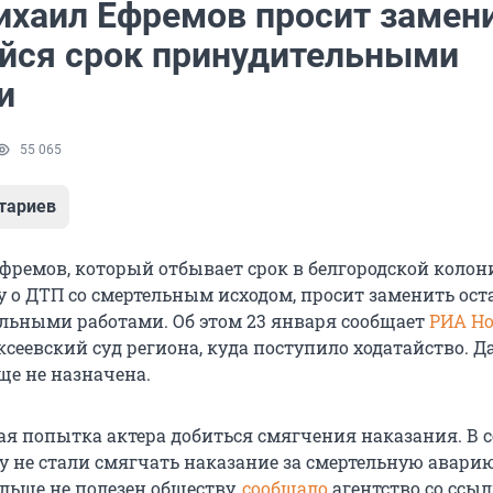
ихаил Ефремов просит замен
йся срок принудительными
и
55 065
тариев
фремов, который отбывает срок в белгородской колон
у о ДТП со смертельным исходом, просит заменить ос
льными работами. Об этом 23 января сообщает
РИА Но
сеевский суд региона, куда поступило ходатайство. Д
ще не назначена.
вая попытка актера добиться смягчения наказания. В 
у не стали смягчать наказание за смертельную аварию
льше не полезен обществу,
сообщало
агентство со ссы