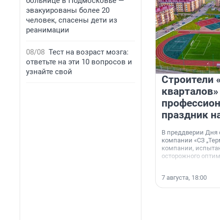
больнице в Подмосковье —
эвакуированы более 20
человек, спасены дети из
реанимации
08/08
Тест на возраст мозга:
ответьте на эти 10 вопросов и
узнайте свой
Строители 
кварталов»
профессио
праздник н
В преддверии Дня
компании «СЗ „Тер
компании, испытан
осторожного опти
7 августа, 18:00