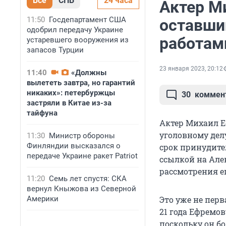
Все
СПБ
24 часа
Актер М
11:50
Госдепартамент США
оставши
одобрил передачу Украине
работам
устаревшего вооружения из
запасов Турции
23 января 2023, 20:12
11:40
«Должны
вылететь завтра, но гарантий
никаких»: петербуржцы
30
коммен
застряли в Китае из-за
тайфуна
Актер Михаил Е
уголовному дел
11:30
Министр обороны
Финляндии высказался о
срок принудите
передаче Украине ракет Patriot
ссылкой на Алек
рассмотрения е
11:20
Семь лет спустя: СКА
вернул Кныжова из Северной
Америки
Это уже не пер
21 года Ефремов
поскольку он бо