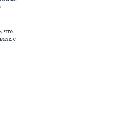
а
, что
вязи с