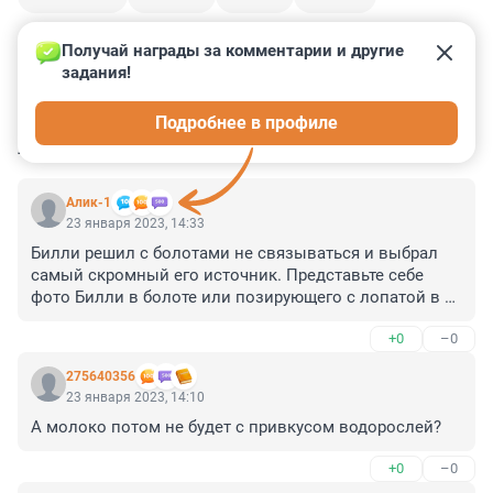
Получай награды за комментарии и другие 
задания!
0
0
0
0
0
Подробнее в профиле
КОММЕНТАРИИ
11
Алик-1
23 января 2023, 14:33
Билли решил с болотами не связываться и выбрал 
самый скромный его источник. Представьте себе 
фото Билли в болоте или позирующего с лопатой в 
коровнике
+0
–0
275640356
23 января 2023, 14:10
А молоко потом не будет с привкусом водорослей?
+0
–0