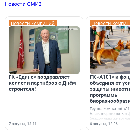
Новости СМИ2
НОВОСТИ КОМПАНИЙ
НОВОСТИ КОМПАНИ
ГК «Едино» поздравляет
ГК «А101» и фонд
коллег и партнёров с Днём
объединяют усил
строителя!
защиты животных
программы
биоразнообразия
Группа компаний «А101»
Благотворительный фо
бездомным животным 
заключили соглашение
7 августа, 13:41
6 августа, 12:26
стратегическом сотрудн