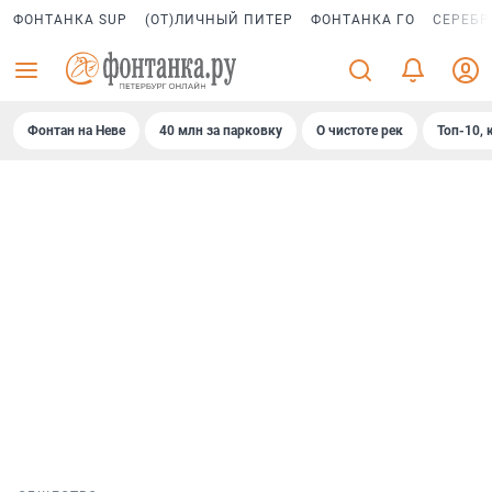
ФОНТАНКА SUP
(ОТ)ЛИЧНЫЙ ПИТЕР
ФОНТАНКА ГО
СЕРЕБР
Фонтан на Неве
40 млн за парковку
О чистоте рек
Топ-10, 