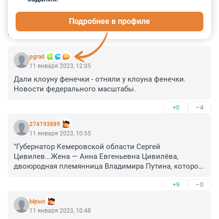
0
0
0
0
0
Подробнее в профиле
КОММЕНТАРИИ
25
pgrad
11 января 2023, 12:05
Дали клоуну фенечки - отняли у клоуна фенечки. 
Новости федерального масштабы.
+0
–4
274193889
11 января 2023, 10:55
"Губернатор Кемеровской области Сергей 
Цивилев...Жена — Анна Евгеньевна Цивилёва, 
двоюродная племянница Владимира Путина, которой 
в марте 2017 года передано 70 % доли в угольной 
+9
–0
компании ООО «Колмар групп»" (wiki).

Ырыс
тут не только Галкина...собственную тень будешь 
11 января 2023, 10:48
кошмарить)).