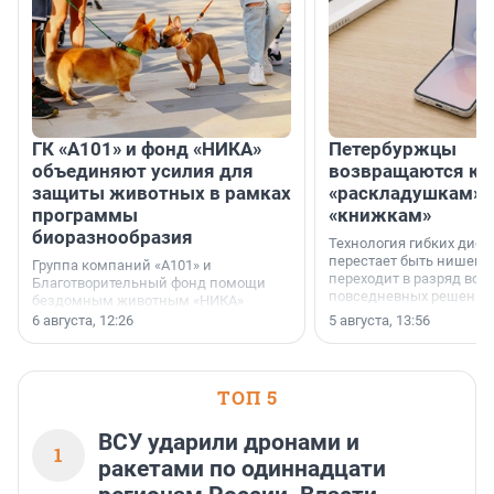
ГК «А101» и фонд «НИКА»
Петербуржцы
объединяют усилия для
возвращаются к
защиты животных в рамках
«раскладушкам» 
программы
«книжкам»
биоразнообразия
Технология гибких дисп
перестает быть нишевы
Группа компаний «А101» и
переходит в разряд вос
Благотворительный фонд помощи
повседневных решений
бездомным животным «НИКА»
заключили соглашение о
6 августа, 12:26
5 августа, 13:56
стратегическом сотрудничестве.
ТОП 5
ВСУ ударили дронами и
1
ракетами по одиннадцати