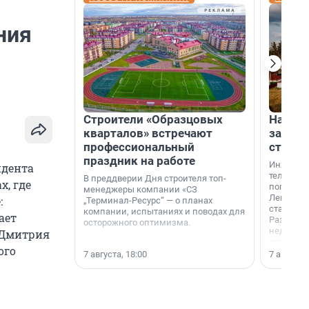
ния
Строители «Образцовых
На вод
кварталов» встречают
зарабо
профессиональный
станци
праздник на работе
Инженер
идента
телеком-
В преддверии Дня строителя топ-
х, где
популярн
менеджеры компании «СЗ
Ленингра
:
„Терминал-Ресурс“ — о планах
станции 
компании, испытаниях и поводах для
ает
Раздолин
осторожного оптимизма.
недалеко
 Дмитрия
водопада
ого
7 августа, 18:00
7 августа,