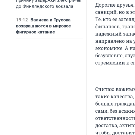
причину задержки электричек
Дорогие друзья,
до Финляндского вокзала
санкций, но в 
Те, кто ее зат
19:12
Валиева и Трусова
возвращаются в мировое
финансов, транс
фигурное катание
надежный запас 
направлено на 
экономике. А на
безусловно, сл
стремлении к с
Считаю важным,
такие качества,
больше граждан
сами, без всяки
ответственность
достатка, актив
чтобы доставит