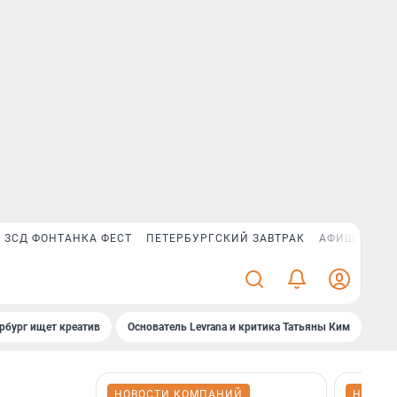
ЗСД ФОНТАНКА ФЕСТ
ПЕТЕРБУРГСКИЙ ЗАВТРАК
АФИША PLUS
рбург ищет креатив
Основатель Levrana и критика Татьяны Ким
Зач
НОВОСТИ КОМПАНИЙ
НОВОС