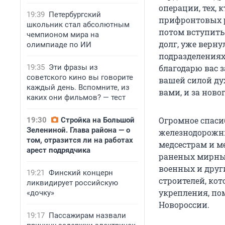
операции, тех, 
19:39
Петербургский
прифронтовых р
школьник стал абсолютным
потом вступить 
чемпионом мира на
долг, уже верну
олимпиаде по ИИ
подразделениях
19:35
Эти фразы из
благодарю вас з
советского кино вы говорите
вашей силой ду
каждый день. Вспомните, из
вами, и за ново
каких они фильмов? — тест
Огромное спасиб
19:30
Стройка на Большой
Зелениной. Глава района — о
железнодорожни
том, отразится ли на работах
медсестрам и м
арест подрядчика
раненых мирны
военных и други
19:21
Финский концерн
строителей, ко
ликвидирует российскую
укрепления, по
«дочку»
Новороссии.
19:17
Пассажирам назвали