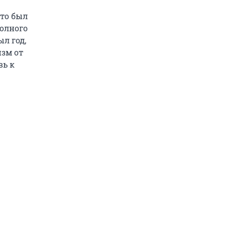
Это был
олного
л год,
изм от
вь к