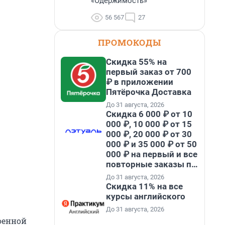
«Одержимость»
56 567
27
ПРОМОКОДЫ
Скидка 55% на
первый заказ от 700
₽ в приложении
Пятёрочка Доставка
До 31 августа, 2026
Скидка 6 000 ₽ от 10
000 ₽, 10 000 ₽ от 15
000 ₽, 20 000 ₽ от 30
000 ₽ и 35 000 ₽ от 50
000 ₽ на первый и все
повторные заказы по
промокоду НАБЕРИ
До 31 августа, 2026
Скидка 11% на все
курсы английского
До 31 августа, 2026
оенной