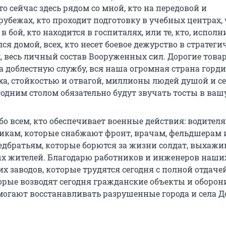
кто сейчас здесь рядом со мной, кто на передовой и
убежах, кто проходит подготовку в учебных центрах,
в бой, кто находится в госпиталях, или те, кто, исполн
лся домой, всех, кто несет боевое дежурство в стратеги
, весь личный состав Вооруженных сил. Дорогие това
а доблестную службу, вся наша огромная страна горди
ха, стойкостью и отвагой, миллионы людей душой и с
годним столом обязательно будут звучать тосты в вашу
о всем, кто обеспечивает военные действия: водител
кам, которые снабжают фронт, врачам, фельдшерам 
едбратьям, которые борются за жизни солдат, выхаж
х жителей. Благодарю работников и инженеров наши
х заводов, которые трудятся сегодня с полной отдачей
торые возводят сегодня гражданские объекты и оборо
могают восстанавливать разрушенные города и села Д