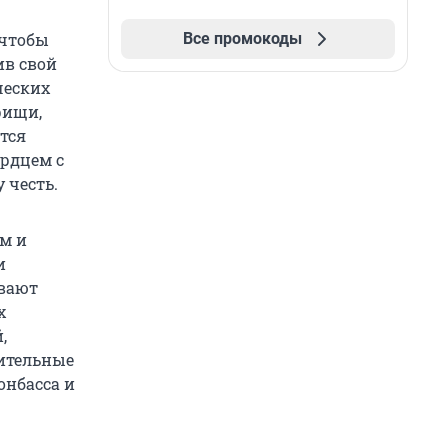
Все промокоды
 чтобы
ив свой
ческих
рищи,
тся
ердцем с
 честь.
ям и
и
ивают
х
,
нительные
онбасса и