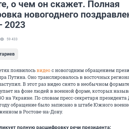
е, о чем он скажет. Полная
овка новогоднего поздравле
— 2023
59 433
тариев
етях появилось
видео
с новогодним обращением през
ра Путина. Оно транслировалось в восточных региона
аступил. В этот раз видео снято в необычном формате
упает на фоне людей в военной форме, которых назыв
О на Украине. По словам пресс-секретаря президента
м году обращение было записано в штабе Южного военн
женном в Ростове-на-Дону.
ликует полную расшифровку речи президента: