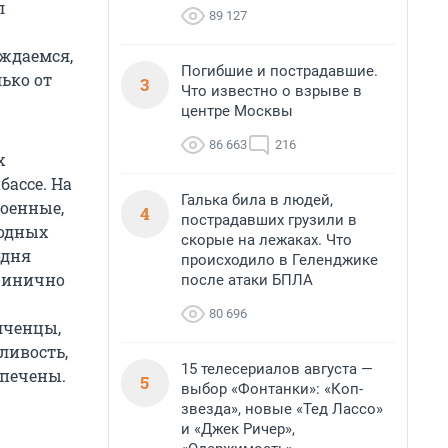
л
89 127
еждаемся,
Погибшие и пострадавшие.
лько от
3
Что известно о взрыве в
центре Москвы
86 663
216
х
бассе. На
Галька била в людей,
военные,
4
пострадавших грузили в
родных
скорые на лежаках. Что
одня
происходило в Геленджике
 цинично
после атаки БПЛА
80 696
лченцы,
ливость,
15 телесериалов августа —
спечены.
5
выбор «Фонтанки»: «Коп-
звезда», новые «Тед Лассо»
и «Джек Ричер»,