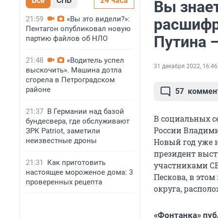
Все
СПБ
24 часа
Вы знает
21:59
«Вы это видели?»:
расшифр
Пентагон опубликовал новую
Путина 
партию файлов об НЛО
21:48
«Водитель успел
31 декабря 2022, 16:46
выскочить». Машина дотла
сгорела в Петроградском
районе
57
коммен
21:37
В Германии над базой
В социальных с
бундесвера, где обслуживают
России Владими
ЗРК Patriot, заметили
неизвестные дроны
Новый год уже н
президент выст
21:31
Как приготовить
участниками СВ
настоящее мороженое дома: 3
Пескова, в это
проверенных рецепта
округа, располо
«Фонтанка» пуб