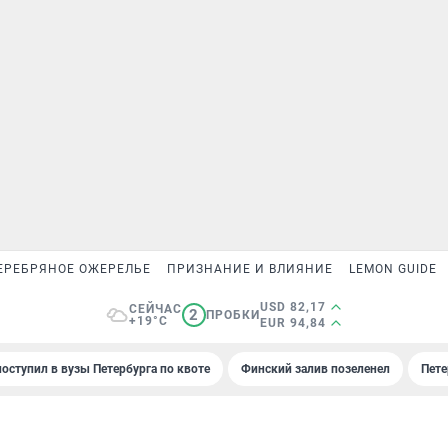
ЕРЕБРЯНОЕ ОЖЕРЕЛЬЕ
ПРИЗНАНИЕ И ВЛИЯНИЕ
LEMON GUIDE
USD 82,17
СЕЙЧАС
2
ПРОБКИ
+19°C
EUR 94,84
поступил в вузы Петербурга по квоте
Финский залив позеленел
Пете