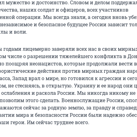
ил мужество и достоинство. Словом и делом поддержа
чества, наших солдат и офицеров, всех участников
енной операции. Мы всегда знали, а сегодня вновь уб
 независимое и безопасное будущее России зависит то
илы и воли.
 годами лицемерно заверяли всех нас в своих мирны
том числе о разрешении тяжелейшего конфликта в Дон
рно поощряя неонацистов, которые продолжали вести 
рористические действия против мирных граждан на
сса, Запад врал о мире, но готовился к агрессии и сег
ом, не стесняясь, в открытую. Украину и ее народ они
 ослабления и раскола России. Мы никогда никому не
 позволим этого сделать. Военнослужащие России, опо
ажаются сейчас за родную землю, за правду и справед
арантии мира и безопасности России были надежно обе
наши герои. Им сейчас труднее всего.