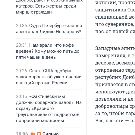
дронов, ракет и безэкипажных
истории, прояв
катеров. Есть жертвы среди
защитников Оте
мирных граждан
специальной во
что суверенное,
20:36
Суд в Петербурге заочно
нас, от нашей с
арестовал Лидию Невзорову*
20:31
Нам врали, что кофе
Западные элиты
вреден? Кому можно пить до
намерениях, в 
пяти чашек в день
деле же, всеме
откровенно тер
20:26
Сенат США одобрил
республик Донба
законопроект об ужесточении
санкций против России
признается в эт
используют для
20:16
«Фактически мы
позволяли и не
должны содержать завод». На
добровольцы ср
охрану «Красного
за то, чтобы г
треугольника» от подростков
Все, все они — 
попросили миллионы
20:06
Сильно