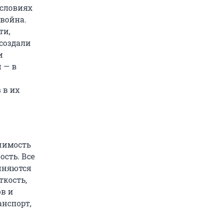
условиях
 война.
ти,
 создали
и
 — в
 в их
чимость
ость. Все
иняются
ткость,
ов и
анспорт,