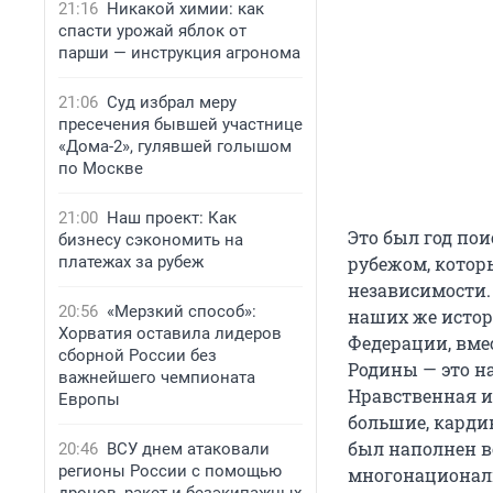
21:16
Никакой химии: как
спасти урожай яблок от
парши — инструкция агронома
21:06
Суд избрал меру
пресечения бывшей участнице
«Дома-2», гулявшей голышом
по Москве
21:00
Наш проект: Как
Это был год по
бизнесу сэкономить на
платежах за рубеж
рубежом, котор
независимости.
20:56
«Мерзкий способ»:
наших же истор
Хорватия оставила лидеров
Федерации, вмес
сборной России без
Родины — это н
важнейшего чемпионата
Нравственная и
Европы
большие, карди
был наполнен в
20:46
ВСУ днем атаковали
регионы России с помощью
многонациональ