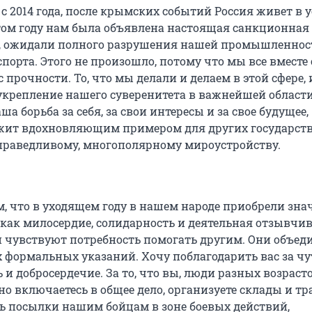
 с 2014 года, после крымских событий Россия живет в 
этом году нам была объявлена настоящая санкционная
еял, ожидали полного разрушения нашей промышленнос
порта. Этого не произошло, потому что мы все вместе
прочности. То, что мы делали и делаем в этой сфере, 
укрепление нашего суверенитета в важнейшей области
ша борьба за себя, за свои интересы и за свое будущее,
ужит вдохновляющим примером для других государств
праведливому, многополярному мироустройству.
 что в уходящем году в нашем народе приобрели зна
 как милосердие, солидарность и деятельная отзывчив
 чувствуют потребность помогать другим. Они объед
х формальных указаний. Хочу поблагодарить вас за чу
 и добросердечие. За то, что вы, люди разных возраст
но включаетесь в общее дело, организуете склады и тр
ь посылки нашим бойцам в зоне боевых действий,