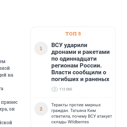
ТОП 5
ВСУ ударили
1
дронами и ракетами
по одиннадцати
тем
регионам России.
нной
Власти сообщили о
дей на
погибших и раненых
та
112 060
 принес
Теракты против мирных
2
ра, он
граждан. Татьяна Ким
ответила, почему ВСУ атакует
склады Wildberries
йской