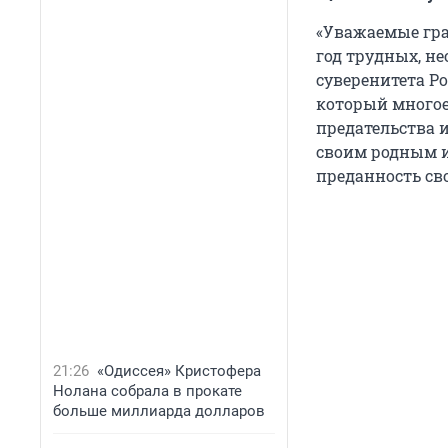
«Уважаемые граж
год трудных, н
суверенитета Р
который многое
предательства 
своим родным и
преданность сво
21:26
«Одиссея» Кристофера
Нолана собрала в прокате
больше миллиарда долларов