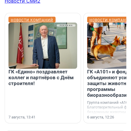
Новости СМИ2
НОВОСТИ КОМПАНИЙ
НОВОСТИ КОМПАНИ
ГК «Едино» поздравляет
ГК «А101» и фонд
коллег и партнёров с Днём
объединяют усил
строителя!
защиты животных
программы
биоразнообразия
Группа компаний «А101»
Благотворительный фо
бездомным животным 
заключили соглашение
7 августа, 13:41
6 августа, 12:26
стратегическом сотрудн