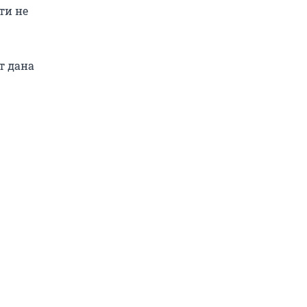
ти не
т дана