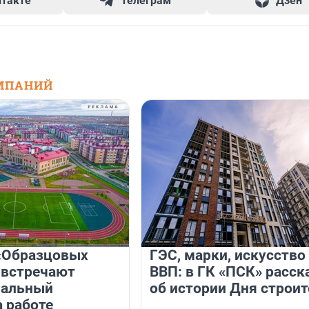
нтакте
Телеграм
Дзен
МПАНИЙ
«Образцовых
ГЭС, марки, искусство
 встречают
ВВП: в ГК «ПСК» расск
нальный
об истории Дня строит
а работе