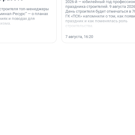
2026-й — юбилейный год профессио
праздника строителей. 9 августа 2026
 строителя топ-менеджеры
День строителя будет отмечаться в 70
минал-Ресурс“ — о планах
ГК «ПСК» напомнили о том, как появ
иях и поводах для
праздник и как поменялась роль
мизма.
строительства.
7 августа, 16:20