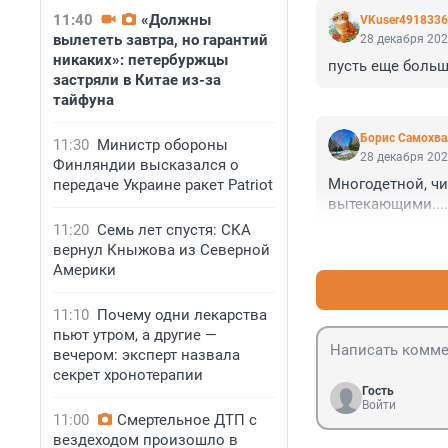
11:40
«Должны
VKuser491833
вылететь завтра, но гарантий
28 декабря 202
никаких»: петербуржцы
пусть еще больш
застряли в Китае из-за
тайфуна
Борис Самохва
11:30
Министр обороны
28 декабря 202
Финляндии высказался о
Многодетной, чи
передаче Украине ракет Patriot
вытекающими....
11:20
Семь лет спустя: СКА
вернул Кныжова из Северной
Америки
11:10
Почему одни лекарства
пьют утром, а другие —
вечером: эксперт назвала
секрет хронотерапии
Гость
Войти
11:00
Смертельное ДТП с
вездеходом произошло в