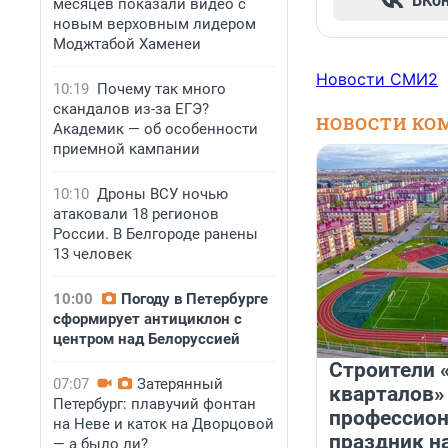
ВКо
месяцев показали видео с
новым верховным лидером
Моджтабой Хаменеи
Новости СМИ2
10:19
Почему так много
скандалов из-за ЕГЭ?
НОВОСТИ КО
Академик — об особенности
приемной кампании
10:10
Дроны ВСУ ночью
атаковали 18 регионов
России. В Белгороде ранены
13 человек
10:00
Погоду в Петербурге
сформирует антициклон с
центром над Белоруссией
Строители 
07:07
Затерянный
кварталов»
Петербург: плавучий фонтан
профессио
на Неве и каток на Дворцовой
праздник н
— а было ли?