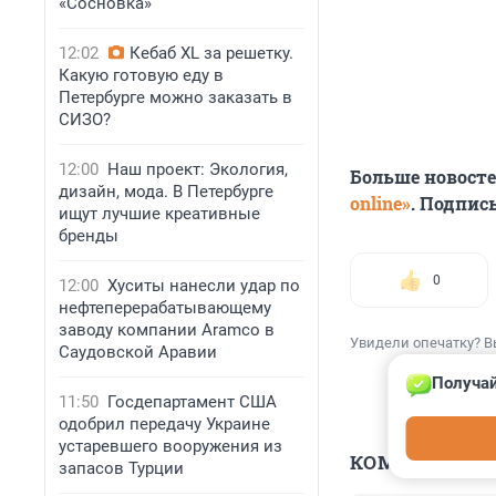
«Сосновка»
12:02
Кебаб XL за решетку.
Какую готовую еду в
Петербурге можно заказать в
СИЗО?
12:00
Наш проект: Экология,
Больше новост
дизайн, мода. В Петербурге
online»
. Подпис
ищут лучшие креативные
бренды
0
12:00
Хуситы нанесли удар по
нефтеперерабатывающему
заводу компании Aramco в
Увидели опечатку? В
Саудовской Аравии
Получай
11:50
Госдепартамент США
одобрил передачу Украине
устаревшего вооружения из
КОММЕНТАР
запасов Турции