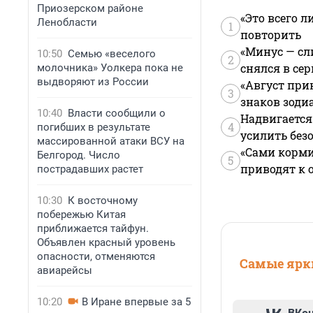
Приозерском районе
«Это всего л
Ленобласти
1
повторить
«Минус — сл
10:50
Семью «веселого
2
снялся в се
молочника» Уолкера пока не
выдворяют из России
«Август при
3
знаков зоди
10:40
Власти сообщили о
Надвигается
4
погибших в результате
усилить без
массированной атаки ВСУ на
«Сами корми
Белгород. Число
5
приводят к 
пострадавших растет
10:30
К восточному
побережью Китая
приближается тайфун.
Объявлен красный уровень
опасности, отменяются
Самые ярки
авиарейсы
10:20
В Иране впервые за 5