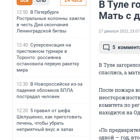
Все
СПБ
24 часа
В Туле г
12:50
В Петербурге
Мать с 
Ростральные колонны зажгли
в честь Дня окончания
Ленинградской битвы
27 декабря 2022, 23:07
12:40
Суперсенсация на
5
коммент
престижном турнире в
Торонто: россиянка
остановила первую ракетку
В Туле загорелс
мира
спаслись, а мат
12:30
В Новороссийске из-за
После пожара в
падения обломков БПЛА
пострадал человек
неосторожности
комитета по ре
12:20
5 правил от шефа
находится на О
Шелушенко, как приготовить
печень, чтобы убрать
неприятный вкус и запах
«По предварите
одной — год, вт