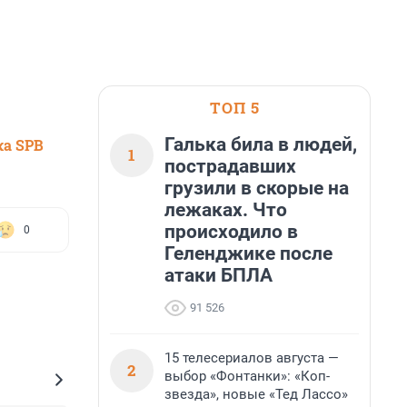
ТОП 5
Галька била в людей,
ка SPB
1
пострадавших
грузили в скорые на
лежаках. Что
происходило в
0
Геленджике после
атаки БПЛА
91 526
15 телесериалов августа —
2
выбор «Фонтанки»: «Коп-
звезда», новые «Тед Лассо»