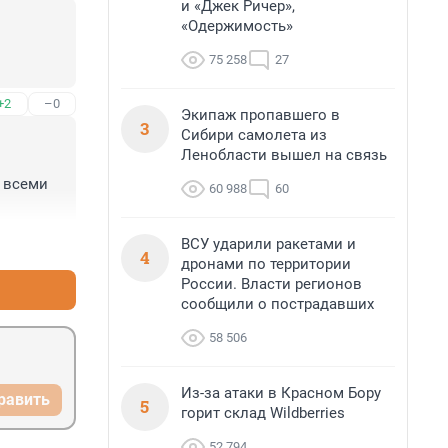
и «Джек Ричер»,
«Одержимость»
75 258
27
+2
–0
Экипаж пропавшего в
3
Сибири самолета из
Ленобласти вышел на связь
 всеми 
60 988
60
+5
–8
ВСУ ударили ракетами и
4
дронами по территории
России. Власти регионов
сообщили о пострадавших
58 506
Из-за атаки в Красном Бору
равить
5
горит склад Wildberries
52 794