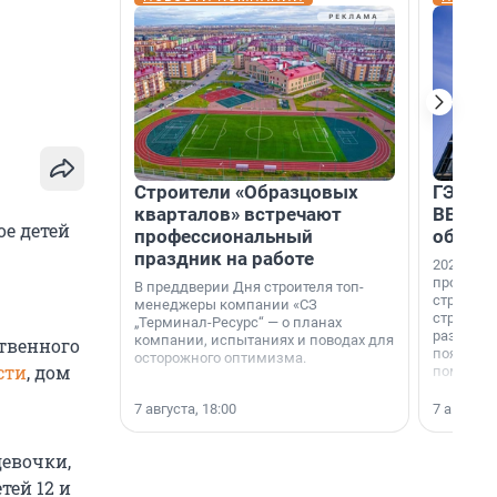
Строители «Образцовых
ГЭС, м
кварталов» встречают
ВВП: в
ое детей
профессиональный
об ист
праздник на работе
2026-й —
професси
В преддверии Дня строителя топ-
строителе
менеджеры компании «СЗ
строителя
„Терминал-Ресурс“ — о планах
раз. В ГК
компании, испытаниях и поводах для
ственного
появился
осторожного оптимизма.
сти
, дом
поменяла
7 августа, 18:00
7 августа,
девочки,
тей 12 и