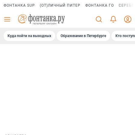
ФОНТАНКА SUP
(ОТ)ЛИЧНЫЙ ПИТЕР
ФОНТАНКА ГО
СЕРЕБР
Куда пойти на выходных
Образование в Петербурге
Кто поступ