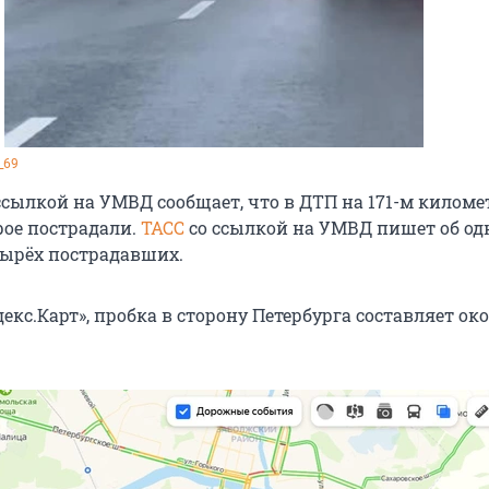
_69
ссылкой на УМВД сообщает, что в ДТП на 171-м киломе
рое пострадали.
ТАСС
со ссылкой на УМВД пишет об о
ырёх пострадавших.
кс.Карт», пробка в сторону Петербурга составляет око