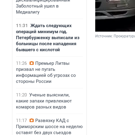
дисквалифицированный
Заболотный ушел в
Медиалигу
11:31
Ждать следующих
операций минимум год.
Источник: 
Прокуратура
Петербурженку выписали из
больницы после нападения
бывшего с кислотой
11:26
Премьер Литвы
призвал не пугать
информацией об угрозах со
стороны России
11:20
Ученые выяснили,
какие запахи привлекают
комаров разных видов
11:17
Развязку КАД с
Приморским шоссе на неделю
оставят без двух съездов