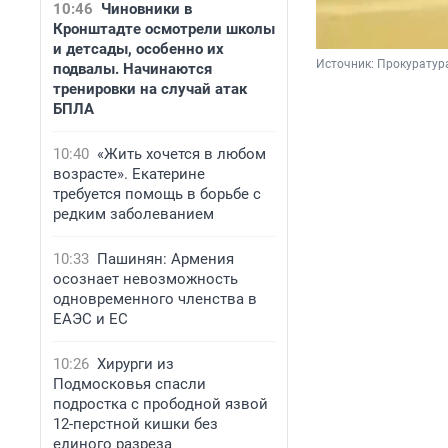
10:46
Чиновники в
Кронштадте осмотрели школы
и детсады, особенно их
Источник: 
Прокуратура
подвалы. Начинаются
тренировки на случай атак
БПЛА
10:40
«Жить хочется в любом
возрасте». Екатерине
требуется помощь в борьбе с
редким заболеванием
10:33
Пашинян: Армения
осознает невозможность
одновременного членства в
ЕАЭС и ЕС
10:26
Хирурги из
Подмосковья спасли
подростка с прободной язвой
12-перстной кишки без
единого разреза