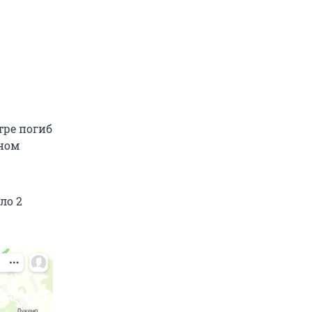
тре погиб
дном
ло 2