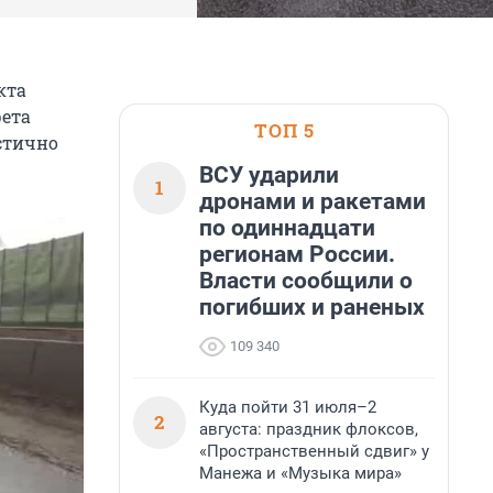
кта
рета
ТОП 5
астично
ВСУ ударили
1
дронами и ракетами
по одиннадцати
регионам России.
Власти сообщили о
погибших и раненых
109 340
Куда пойти 31 июля–2
2
августа: праздник флоксов,
«Пространственный сдвиг» у
Манежа и «Музыка мира»