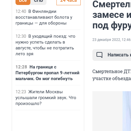
Все
СПБ
24 часа
Смертел
12:40
В Финляндии
замесе 
восстанавливают болота у
под фур
границы — для обороны
12:30
В уходящий поезд: что
23 декабря 2022, 12:46
нужно успеть сделать в
августе, чтобы не потратить
лето зря
Написать
12:28
На границе с
Смертельное ДТП
Петербургом пропал 9-летний
участке объезда
мальчик. Он мог погибнуть
12:23
Жители Москвы
услышали громкий звук. Что
произошло?