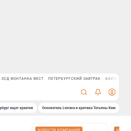
ЗСД ФОНТАНКА ФЕСТ
ПЕТЕРБУРГСКИЙ ЗАВТРАК
АФИША PLUS
рбург ищет креатив
Основатель Levrana и критика Татьяны Ким
Зач
НОВОСТИ КОМПАНИЙ
НОВОС