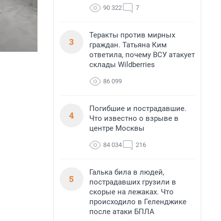
90 322
7
Теракты против мирных
3
граждан. Татьяна Ким
ответила, почему ВСУ атакует
склады Wildberries
86 099
Погибшие и пострадавшие.
4
Что известно о взрыве в
центре Москвы
84 034
216
Галька била в людей,
5
пострадавших грузили в
скорые на лежаках. Что
происходило в Геленджике
после атаки БПЛА