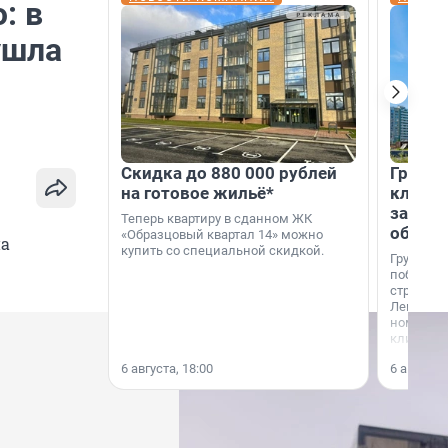
: в
ушла
Скидка до 880 000 рублей
Группа
на готовое жильё*
клиен
застро
Теперь квартиру в сданном ЖК
област
«Образцовый квартал 14» можно
на
купить со специальной скидкой.
Группа А
победите
строител
Ленингра
номинац
клиенто
застройщ
6 августа, 18:00
6 августа,
области»