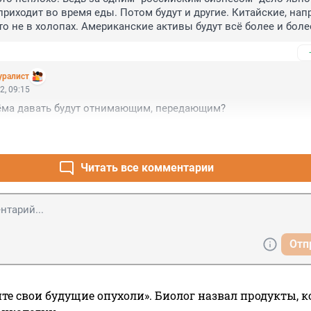
приходит во время еды. Потом будут и другие. Китайские, напр
то не в холопах. Американские активы будут всё более и более
но, в большом количестве случаев такой экспроприации - и не 
страдавших. У них и совести нет (источники доходов у многих,
уралист
ьные), и ума негусто, раз всё ещё надеются на что-то и не вы
2, 09:15
из страны-барина.
ъёма давать будут отнимающим, передающим?
Читать все комментарии
Отп
те свои будущие опухоли». Биолог назвал продукты, 