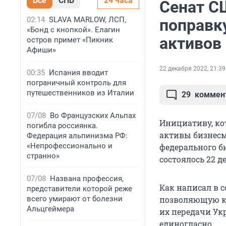
Все
СПБ
24 часа
Сенат С
02:14
SLAVA MARLOW, ЛСП,
поправку
«Бонд с кнопкой». Елагин
активов
остров примет «Пикник
Афиши»
22 декабря 2022, 21:39
00:35
Испания вводит
пограничный контроль для
путешественников из Италии
29
коммен
07/08
Во Французских Альпах
Инициативу, ко
погибла россиянка.
активы бизнесм
Федерация альпинизма РФ:
«Непрофессионально и
федерального б
странно»
состоялось 22 д
07/08
Названа профессия,
Как написал в с
представители которой реже
всего умирают от болезни
позволяющую ко
Альцгеймера
их передачи Ук
единогласно.