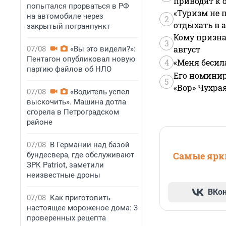
приводят к 
попытался прорваться в РФ
«Туризм не 
на автомобиле через
2
отдыхать в а
закрытый погранпункт
Кому призна
3
август
07/08
«Вы это видели?»:
Пентагон опубликовал новую
4
«Меня бесил
партию файлов об НЛО
Его номинир
5
«Вор» Чухра
07/08
«Водитель успел
выскочить». Машина дотла
сгорела в Петроградском
районе
07/08
В Германии над базой
Самые ярки
бундесвера, где обслуживают
ЗРК Patriot, заметили
неизвестные дроны
ВКо
07/08
Как приготовить
настоящее мороженое дома: 3
проверенных рецепта