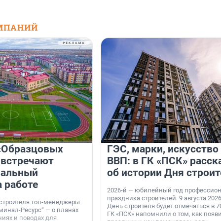
МПАНИЙ
«Образцовых
ГЭС, марки, искусство
 встречают
ВВП: в ГК «ПСК» расск
нальный
об истории Дня строит
а работе
2026-й — юбилейный год профессио
праздника строителей. 9 августа 2026
 строителя топ-менеджеры
День строителя будет отмечаться в 70
минал-Ресурс“ — о планах
ГК «ПСК» напомнили о том, как появ
иях и поводах для