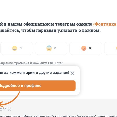
ей в нашем официальном телеграм-канале
«Фонтанка
ывайтесь, чтобы первыми узнавать о важном.
0
0
0
ыделите фрагмент и нажмите Ctrl+Enter
ы за комментарии и другие задания!
Подробнее в профиле
ИИ
29
2, 11:06
это неплохо. Ведь за одним "российским бизнесом" дело явно 