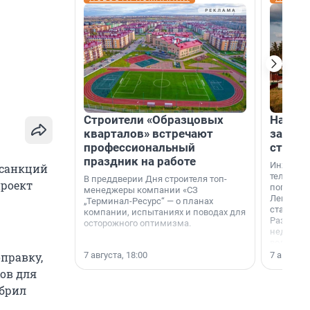
Строители «Образцовых
На вод
кварталов» встречают
зарабо
профессиональный
станци
праздник на работе
Инженер
 санкций
телеком-
В преддверии Дня строителя топ-
проект
популярн
менеджеры компании «СЗ
Ленингра
„Терминал-Ресурс“ — о планах
станции 
компании, испытаниях и поводах для
Раздолин
осторожного оптимизма.
недалеко
водопада
7 августа, 18:00
7 августа,
оправку,
ов для
обрил