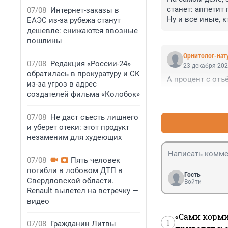
станет: аппетит 
07/08
Интернет-заказы в
Ну и все иные, к
ЕАЭС из-за рубежа станут
токсичными.

дешевле: снижаются ввозные
Ну, и, если чест
пошлины
сильно жалко по
Орнитолог-нат
говоря, сомнител
07/08
Редакция «России-24»
23 декабря 202
сих пор активы 
обратилась в прокуратуру и СК
А процент с от
из-за угроз в адрес
создателей фильма «Колобок»
07/08
Не даст съесть лишнего
и уберет отеки: этот продукт
незаменим для худеющих
07/08
Пять человек
погибли в лобовом ДТП в
Гость
Свердловской области.
Войти
Renault вылетел на встречку —
видео
«Сами корми
1
07/08
Гражданин Литвы