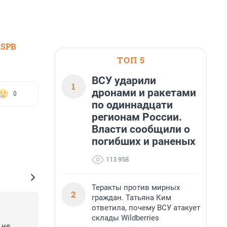
 SPB
ТОП 5
ВСУ ударили
1
дронами и ракетами
0
по одиннадцати
регионам России.
Власти сообщили о
погибших и раненых
113 958
Теракты против мирных
2
граждан. Татьяна Ким
ответила, почему ВСУ атакует
склады Wildberries
не 