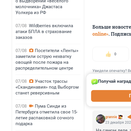
о выдворении «веселого
молочника» Джастаса
Уолкера из РФ
07/08
Wildberries включила
Больше новост
атаки БПЛА в страхование
online»
. Подпис
заказов
07/08
Посетители «Ленты»
0
заметили острую нехватку
овощей после пожара на
распределительном центре
Увидели опечатку? В
07/08
Участок трассы
Получай наград
«Скандинавия» под Выборгом
станет реверсивным
КОММЕНТАР
07/08
Пума Синди из
Петербурга отметила свое 15-
grannie
летие распаковкой сочного
23 декабря 202
подарка
На самом деле, 