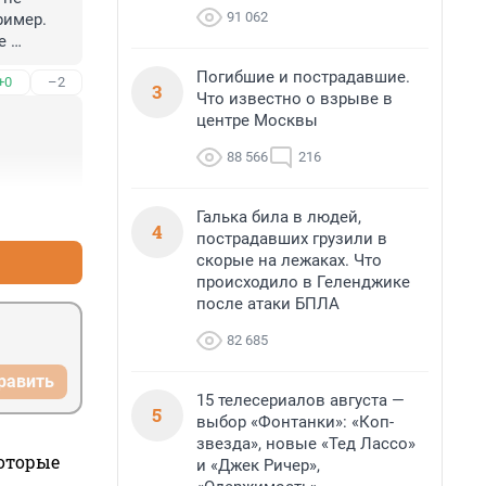
91 062
имер. 
 
Погибшие и пострадавшие.
+0
–2
особо 
3
Что известно о взрыве в
 мягко 
центре Москвы
вели до 
88 566
216
+1
–0
Галька била в людей,
4
пострадавших грузили в
скорые на лежаках. Что
происходило в Геленджике
после атаки БПЛА
82 685
равить
15 телесериалов августа —
5
выбор «Фонтанки»: «Коп-
звезда», новые «Тед Лассо»
которые
и «Джек Ричер»,