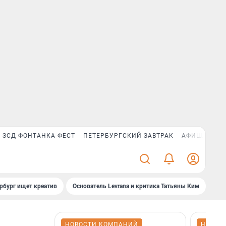
ЗСД ФОНТАНКА ФЕСТ
ПЕТЕРБУРГСКИЙ ЗАВТРАК
АФИША PLUS
рбург ищет креатив
Основатель Levrana и критика Татьяны Ким
Зач
НОВОСТИ КОМПАНИЙ
НОВОС