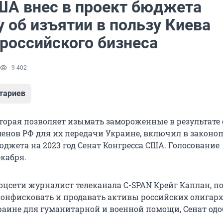
ША внес в проект бюджета
 об изъятии в пользу Киева
 российского бизнеса
9 402
тариев
торая позволяет изымать замороженные в результате
енов РФ для их передачи Украине, включил в законо
юджета на 2023 год Сенат Конгресса США. Голосование
екабря.
оцсети журналист телеканала C-SPAN Крейг Каплан, п
нфисковать и продавать активы российских олигарх
раине для гуманитарной и военной помощи, Сенат од