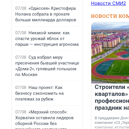
Новости СМИ2
07/08
«Одиссея» Кристофера
Нолана собрала в прокате
НОВОСТИ КО
больше миллиарда долларов
07/08
Никакой химии: как
спасти урожай яблок от
парши — инструкция агронома
07/08
Суд избрал меру
пресечения бывшей участнице
«Дома-2», гулявшей голышом
по Москве
Строители 
07/08
Наш проект: Как
кварталов»
бизнесу сэкономить на
платежах за рубеж
профессио
праздник н
07/08
«Мерзкий способ»:
Хорватия оставила лидеров
В преддверии Дня
компании «СЗ „Тер
сборной России без
компании, испытан