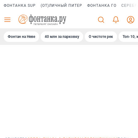
ФОНТАНКА SUP
(ОТ)ЛИЧНЫЙ ПИТЕР
ФОНТАНКА ГО
СЕРЕБР
Фонтан на Неве
40 млн за парковку
О чистоте рек
Топ-10, 