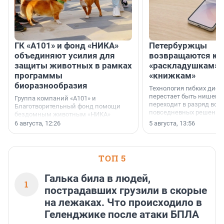
ГК «А101» и фонд «НИКА»
Петербуржцы
объединяют усилия для
возвращаются к
защиты животных в рамках
«раскладушкам» 
программы
«книжкам»
биоразнообразия
Технология гибких дисп
перестает быть нишевы
Группа компаний «А101» и
переходит в разряд вос
Благотворительный фонд помощи
повседневных решений
бездомным животным «НИКА»
заключили соглашение о
6 августа, 12:26
5 августа, 13:56
стратегическом сотрудничестве.
ТОП 5
Галька била в людей,
1
пострадавших грузили в скорые
на лежаках. Что происходило в
Геленджике после атаки БПЛА