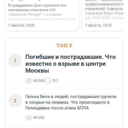
профессионального пр
В преддверии Дня строителя топ-
строителей. 9 августа 2
менеджеры компании «СЗ
строителя будет отмечат
„Терминал-Ресурс“ — о планах
раз. В ГК «ПСК» напомни
компании, испытаниях и поводах для
появился праздник и к
осторожного оптимизма.
7 августа, 18:00
7 августа, 16:20
поменялась роль строит
ТОП 5
Погибшие и пострадавшие. Что
1
известно о взрыве в центре
Москвы
90 009
217
Галька била в людей, пострадавших грузили
2
в скорые на лежаках. Что происходило в
Геленджике после атаки БПЛА
84 092