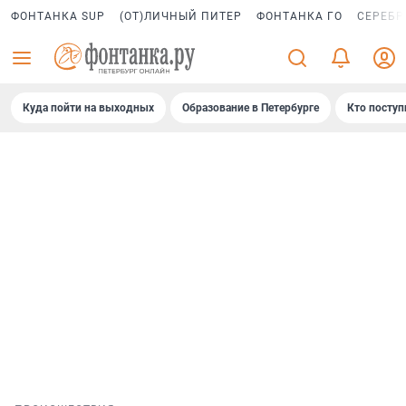
ФОНТАНКА SUP
(ОТ)ЛИЧНЫЙ ПИТЕР
ФОНТАНКА ГО
СЕРЕБР
Куда пойти на выходных
Образование в Петербурге
Кто поступ