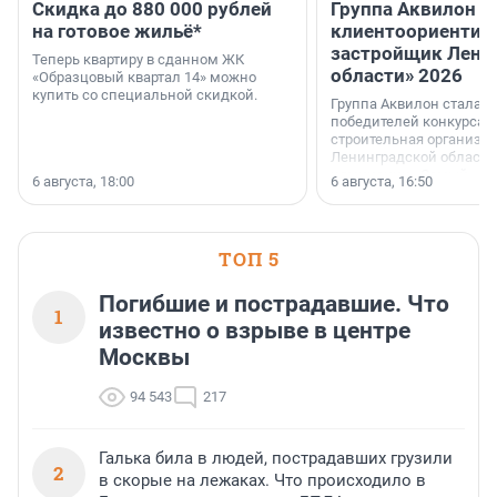
Скидка до 880 000 рублей
Группа Аквилон 
на готовое жильё*
клиентоориентир
застройщик Лени
Теперь квартиру в сданном ЖК
области» 2026
«Образцовый квартал 14» можно
купить со специальной скидкой.
Группа Аквилон стала 
победителей конкурса 
строительная организа
Ленинградской области 
номинации «Самый
6 августа, 18:00
6 августа, 16:50
клиентоориентированн
застройщик Ленинград
области».
ТОП 5
Погибшие и пострадавшие. Что
1
известно о взрыве в центре
Москвы
94 543
217
Галька била в людей, пострадавших грузили
2
в скорые на лежаках. Что происходило в