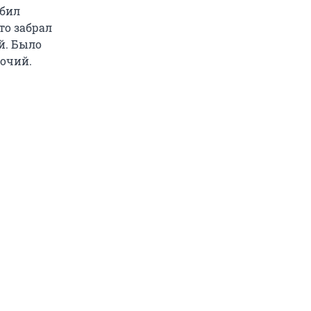
збил
то забрал
й. Было
очий.