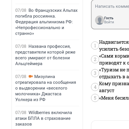
07/08
Во Французских Альпах
погибла россиянка.
Гость
Федерация альпинизма РФ:
Войти
«Непрофессионально и
странно»
Надвигается
1
07/08
Названа профессия,
усилить без
представители которой реже
«Сами корми
всего умирают от болезни
2
приводят к 
Альцгеймера
«Туризм не 
3
отдыхать в а
07/08
Мизулина
отреагировала на сообщения
Кому призна
4
о выдворении «веселого
август
молочника» Джастаса
5
«Меня бесил
Уолкера из РФ
07/08
Wildberries включила
атаки БПЛА в страхование
заказов