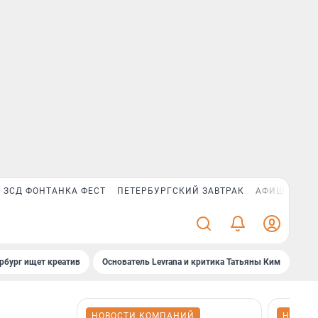
ЗСД ФОНТАНКА ФЕСТ
ПЕТЕРБУРГСКИЙ ЗАВТРАК
АФИША PLUS
рбург ищет креатив
Основатель Levrana и критика Татьяны Ким
Зач
НОВОСТИ КОМПАНИЙ
НОВОС