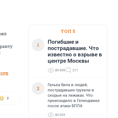
ТОП 5
рил
Погибшие и
1
ранту
пострадавшие. Что
я
известно о взрыве в
центре Москвы
89 939
217
 SPB
Галька била в людей,
2
пострадавших грузили в
скорые на лежаках. Что
0
происходило в Геленджике
после атаки БПЛА
84 033