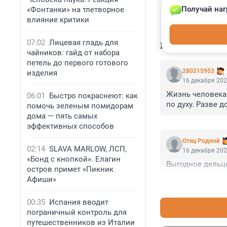
Получай наг
«Фонтанки» на тлетворное
влияние критики
07:02
Лицевая гладь для
КОММЕНТАР
чайников: гайд от набора
петель до первого готового
280215953
изделия
16 декабря 202
Жизнь человека 
06:01
Быстро покраснеют: как
по духу. Разве
помочь зеленым помидорам
дома — пять самых
эффективных способов
Отец Родной
02:14
SLAVA MARLOW, ЛСП,
16 декабря 202
«Бонд с кнопкой». Елагин
Выгодное дельце
остров примет «Пикник
Афиши»
00:35
Испания вводит
пограничный контроль для
путешественников из Италии