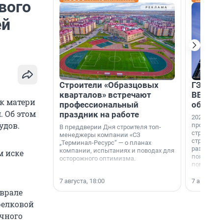
вого
ей
Строители «Образцовых
ГЭС, м
кварталов» встречают
ВВП: в
к матери
профессиональный
об ист
. Об этом
праздник на работе
2026-й —
удов.
професси
В преддверии Дня строителя топ-
строителе
менеджеры компании «СЗ
строителя
„Терминал-Ресурс“ — о планах
раз. В ГК
компании, испытаниях и поводах для
м иске
появился
осторожного оптимизма.
поменяла
7 августа, 18:00
7 августа,
еврале
релковой
чного