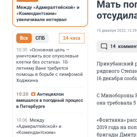
Мать по
Между «Адмиралтейской» и
отсудил
«Комендантским»
увеличивали интервал
16 декабря 2022, 12:29
Все
СПБ
24 часа
14
коммен
10:30
«Основная цель —
уничтожить все опухолевые
клетки без остатка». 10-
Прикубанский р
летнему Ване требуется
рядового Степа
помощь в борьбе с лимфомой
16 декабря соо
Ходжкина
10:20
Антициклон
С Минобороны Р
вмешался в погодный процесс
она требовала 5
в Петербурге
«Фонтанка» рас
10:06
Между
«Адмиралтейской» и
2019 года на п
«Комендантским»
бригады Дмитри