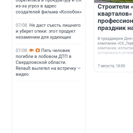
обратилась в прокуратуру и СК
Строители 
из-за угроз в адрес
создателей фильма «Колобок»
кварталов»
профессио
07/08
Не даст съесть лишнего
праздник н
и уберет отеки: этот продукт
незаменим для худеющих
В преддверии Дня
компании «СЗ „Тер
компании, испытан
07/08
Пять человек
осторожного опти
погибли в лобовом ДТП в
Свердловской области.
7 августа, 18:00
Renault вылетел на встречку —
видео