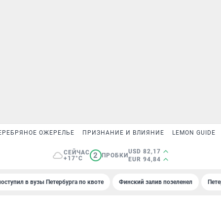
ЕРЕБРЯНОЕ ОЖЕРЕЛЬЕ
ПРИЗНАНИЕ И ВЛИЯНИЕ
LEMON GUIDE
USD 82,17
СЕЙЧАС
2
ПРОБКИ
+17°C
EUR 94,84
поступил в вузы Петербурга по квоте
Финский залив позеленел
Пете