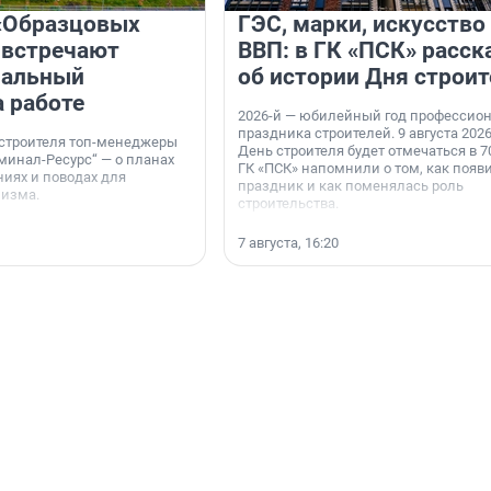
«Образцовых
ГЭС, марки, искусство
 встречают
ВВП: в ГК «ПСК» расск
нальный
об истории Дня строит
а работе
2026-й — юбилейный год профессио
праздника строителей. 9 августа 2026
 строителя топ-менеджеры
День строителя будет отмечаться в 70
минал-Ресурс“ — о планах
ГК «ПСК» напомнили о том, как появ
иях и поводах для
праздник и как поменялась роль
мизма.
строительства.
7 августа, 16:20