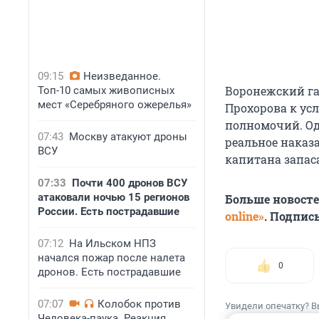
09:15
Неизведанное.
Воронежский га
Топ-10 самых живописных
мест «Серебряного ожерелья»
Прохорова к ус
полномочий. Од
07:43
Москву атакуют дроны
реальное наказ
ВСУ
капитана запас
07:33
Почти 400 дронов ВСУ
атаковали ночью 15 регионов
Больше новост
России. Есть пострадавшие
online»
. Подпис
07:12
На Ильском НПЗ
начался пожар после налета
0
дронов. Есть пострадавшие
07:07
Колобок против
Увидели опечатку? В
Человека-паука. Реакция