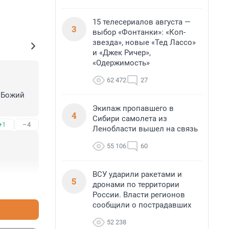
15 телесериалов августа —
3
выбор «Фонтанки»: «Коп-
звезда», новые «Тед Лассо»
и «Джек Ричер»,
«Одержимость»
62 472
27
 Божий 
Экипаж пропавшего в
4
Сибири самолета из
+1
–4
Ленобласти вышел на связь
55 106
60
ВСУ ударили ракетами и
5
дронами по территории
+4
–9
России. Власти регионов
сообщили о пострадавших
52 238