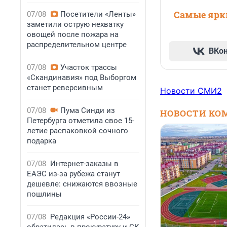
Самые ярки
07/08
Посетители «Ленты»
заметили острую нехватку
овощей после пожара на
распределительном центре
ВКо
07/08
Участок трассы
«Скандинавия» под Выборгом
станет реверсивным
Новости СМИ2
07/08
Пума Синди из
НОВОСТИ КО
Петербурга отметила свое 15-
летие распаковкой сочного
подарка
07/08
Интернет-заказы в
ЕАЭС из-за рубежа станут
дешевле: снижаются ввозные
пошлины
07/08
Редакция «России-24»