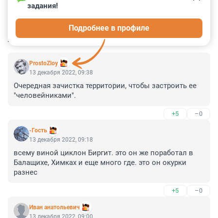
задания!
0
0
0
0
0
Подробнее в профиле
КОММЕНТАРИИ
6
ProstoZloy
13 декабря 2022, 09:38
Очередная зачистка территории, чтобы застроить ее 
"человейниками".
+5
–0
-Гость
13 декабря 2022, 09:18
всему виной циклон Биргит. это он же поработал в 
Балащихе, Химках и еще много где. это он окурки 
разнес
+5
–0
Иван анатольевич
13 декабря 2022, 09:00