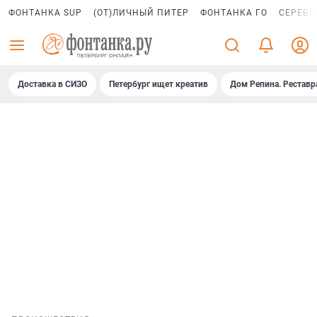
ФОНТАНКА SUP
(ОТ)ЛИЧНЫЙ ПИТЕР
ФОНТАНКА ГО
СЕРЕБР
Доставка в СИЗО
Петербург ищет креатив
Дом Репина. Реставр