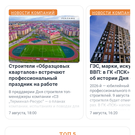
НОВОСТИ КОМПАНИЙ
НОВОСТИ КОМПАНИ
Строители «Образцовых
ГЭС, марки, искус
кварталов» встречают
ВВП: в ГК «ПСК» р
профессиональный
об истории Дня с
праздник на работе
2026-й — юбилейный го
профессионального пр
В преддверии Дня строителя топ-
строителей. 9 августа 2
менеджеры компании «СЗ
строителя будет отмечат
„Терминал-Ресурс“ — о планах
раз. В ГК «ПСК» напомни
компании, испытаниях и поводах для
появился праздник и к
осторожного оптимизма.
7 августа, 18:00
7 августа, 16:20
поменялась роль строит
ТОП 5