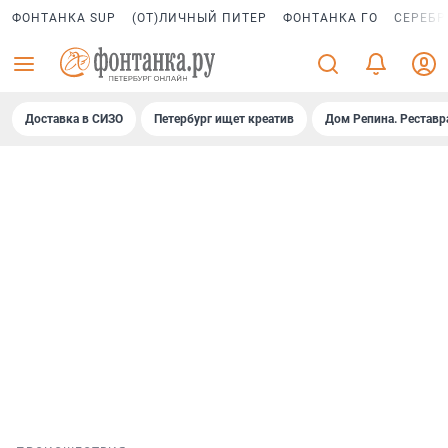
ФОНТАНКА SUP
(ОТ)ЛИЧНЫЙ ПИТЕР
ФОНТАНКА ГО
СЕРЕБР
Доставка в СИЗО
Петербург ищет креатив
Дом Репина. Реставр