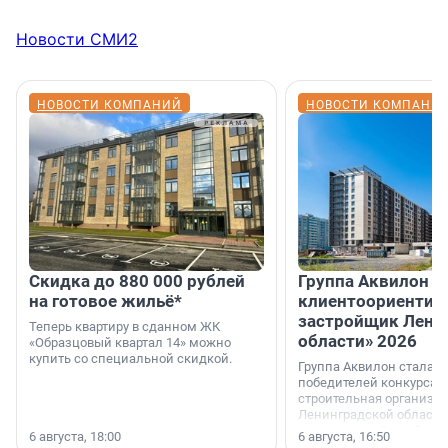
Новости СМИ2
НОВОСТИ КОМПАНИЙ
НОВОСТИ КОМПАНИ
Скидка до 880 000 рублей
Группа Аквилон 
на готовое жильё*
клиентоориентир
застройщик Лени
Теперь квартиру в сданном ЖК
области» 2026
«Образцовый квартал 14» можно
купить со специальной скидкой.
Группа Аквилон стала 
победителей конкурса 
строительная организа
Ленинградской области 
номинации «Самый
6 августа, 18:00
6 августа, 16:50
клиентоориентированн