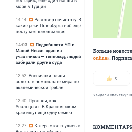
Болгарию, ещё один нашли в
море в Турции
14:14
Разговор начистоту. В
какие реки Петербурга всё ещё
поступает канализация
14:03
Подробности ЧП в
Больше новост
Малой Невке: один из
участников — теплоход, людей
online»
. Подпис
забирали другие суда
13:52
Россиянки взяли
0
золото в чемпионате мира по
академической гребле
Увидели опечатку? В
13:40
Пропали, как
Усольцевы. В Красноярском
крае ищут ещё одну семью
13:27
Катера столкнулись в
КОММЕНТАР
Волге, есть погибшие