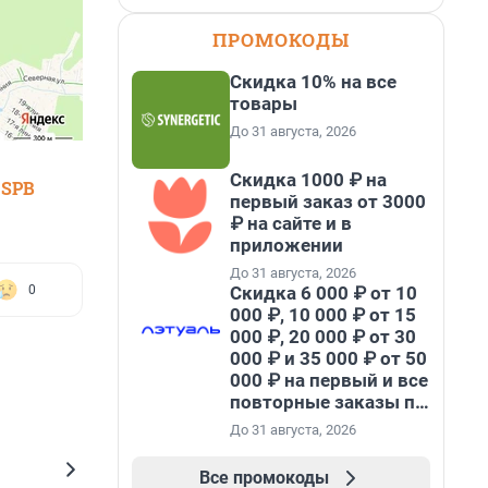
ПРОМОКОДЫ
Скидка 10% на все
товары
До 31 августа, 2026
Скидка 1000 ₽ на
 SPB
первый заказ от 3000
₽ на сайте и в
приложении
До 31 августа, 2026
0
Скидка 6 000 ₽ от 10
000 ₽, 10 000 ₽ от 15
000 ₽, 20 000 ₽ от 30
000 ₽ и 35 000 ₽ от 50
000 ₽ на первый и все
повторные заказы по
промокоду НАБЕРИ
До 31 августа, 2026
Все промокоды