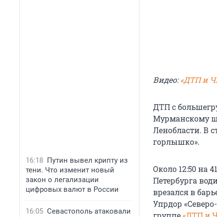
Видео:
«ДТП и Ч
ДТП с большегр
Мурманскому шо
Ленобласти. В с
горлышко».
16:18
Путин вывел крипту из
Около 12:50 на 
тени. Что изменит новый
Петербурга вод
закон о легализации
цифровых валют в России
врезался в бар
Упрдор «Северо-
16:05
Севастополь атаковали
группе
«ДТП и Ч