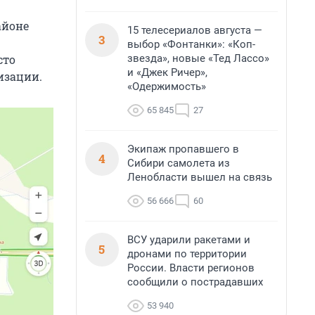
айоне
15 телесериалов августа —
3
выбор «Фонтанки»: «Коп-
сто
звезда», новые «Тед Лассо»
и «Джек Ричер»,
изации.
«Одержимость»
65 845
27
Экипаж пропавшего в
4
Сибири самолета из
Ленобласти вышел на связь
56 666
60
ВСУ ударили ракетами и
5
дронами по территории
России. Власти регионов
сообщили о пострадавших
53 940