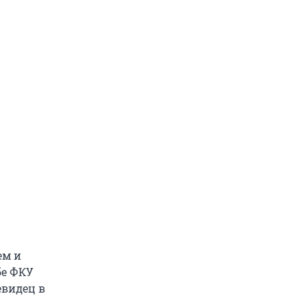
ем и
бе ФКУ
евидец в