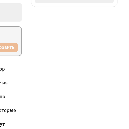
равить
ор
 из
но
которые
ут