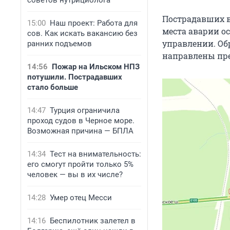
советов нутрициолога
Пострадавших в
15:00
Наш проект: Работа для
места аварии о
сов. Как искать вакансию без
управлении. Об
ранних подъемов
направлены пре
14:56
Пожар на Ильском НПЗ
потушили. Пострадавших
стало больше
14:47
Турция ограничила
проход судов в Черное море.
Возможная причина — БПЛА
14:34
Тест на внимательность:
его смогут пройти только 5%
человек — вы в их числе?
14:28
Умер отец Месси
14:16
Беспилотник залетел в