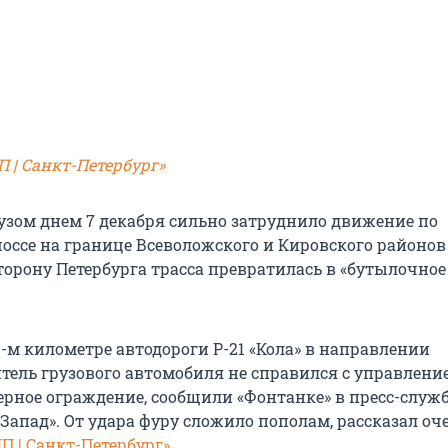
П | Санкт-Петербург»
узом днем 7 декабря сильно затруднило движение по
ссе на границе Всеволожского и Кировского районов
торону Петербурга трасса превратилась в «бутылочное
41-м километре автодороги Р-21 «Кола» в направлении
итель грузового автомобиля не справился с управлени
ьерное ограждение, сообщили «Фонтанке» в пресс-служ
Запад». От удара фуру сложило пополам, рассказал оч
П | Санкт-Петербург»
.