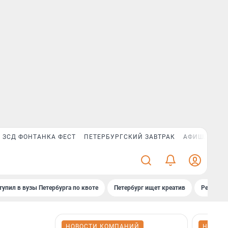
ЗСД ФОНТАНКА ФЕСТ
ПЕТЕРБУРГСКИЙ ЗАВТРАК
АФИША PLUS
тупил в вузы Петербурга по квоте
Петербург ищет креатив
Рейтинги
НОВОСТИ КОМПАНИЙ
НОВОС