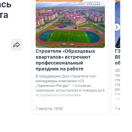
ась
та
Строители «Образцовых
ГЭС, м
кварталов» встречают
ВВП: в
профессиональный
об ист
праздник на работе
2026-й —
професси
В преддверии Дня строителя топ-
строителе
менеджеры компании «СЗ
строителя
„Терминал-Ресурс“ — о планах
раз. В ГК
компании, испытаниях и поводах для
появился
осторожного оптимизма.
поменяла
7 августа, 18:00
7 августа,