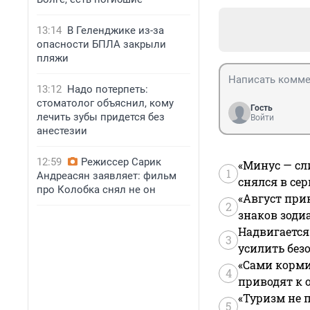
13:14
В Геленджике из-за
опасности БПЛА закрыли
пляжи
13:12
Надо потерпеть:
стоматолог объяснил, кому
Гость
лечить зубы придется без
Войти
анестезии
12:59
Режиссер Сарик
«Минус — сл
1
Андреасян заявляет: фильм
снялся в се
про Колобка снял не он
«Август при
2
знаков зоди
Надвигается
3
усилить без
«Сами корми
4
приводят к 
«Туризм не 
5