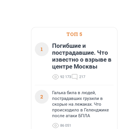
ТОП 5
Погибшие и
1
пострадавшие. Что
известно о взрыве в
центре Москвы
92 173
217
Галька била в людей,
2
пострадавших грузили в
скорые на лежаках. Что
происходило в Геленджике
после атаки БПЛА
86 051