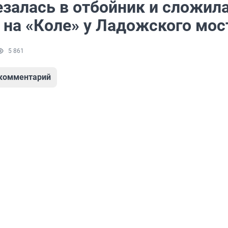
езалась в отбойник и сложил
 на «Коле» у Ладожского мос
5 861
 комментарий