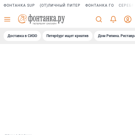
ФОНТАНКА SUP
(ОТ)ЛИЧНЫЙ ПИТЕР
ФОНТАНКА ГО
СЕРЕБР
Доставка в СИЗО
Петербург ищет креатив
Дом Репина. Реставр