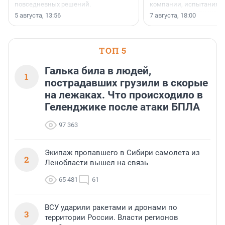
повседневных решений.
компании, испытаниях 
осторожного оптимизма
5 августа, 13:56
7 августа, 18:00
ТОП 5
Галька била в людей,
1
пострадавших грузили в скорые
на лежаках. Что происходило в
Геленджике после атаки БПЛА
97 363
Экипаж пропавшего в Сибири самолета из
2
Ленобласти вышел на связь
65 481
61
ВСУ ударили ракетами и дронами по
3
территории России. Власти регионов