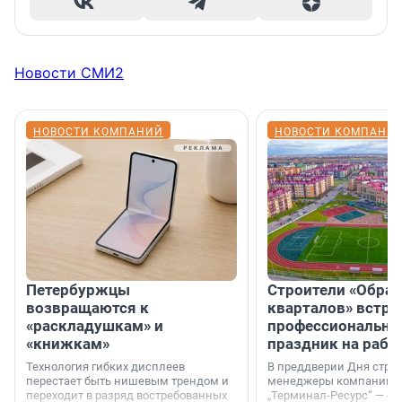
Новости СМИ2
НОВОСТИ КОМПАНИЙ
НОВОСТИ КОМПАНИ
Петербуржцы
Строители «Обра
возвращаются к
кварталов» встре
«раскладушкам» и
профессиональн
«книжкам»
праздник на рабо
Технология гибких дисплеев
В преддверии Дня строи
перестает быть нишевым трендом и
менеджеры компании «
переходит в разряд востребованных
„Терминал-Ресурс“ — о 