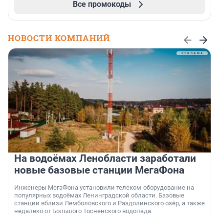
Все промокоды
НОВОСТИ КОМПАНИЙ
На водоёмах Ленобласти заработали
новые базовые станции МегаФона
Инженеры МегаФона установили телеком-оборудование на
популярных водоёмах Ленинградской области. Базовые
станции вблизи Лемболовского и Раздолинского озёр, а также
недалеко от Большого Тосненского водопада.