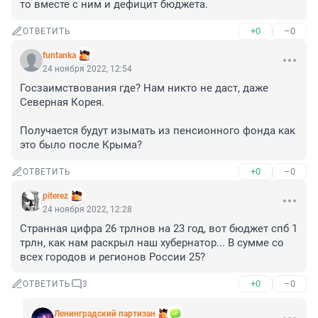
то вместе с ним и дефицит бюджета.
+0
–0
ОТВЕТИТЬ
funtanka
24 ноября 2022, 12:54
Госзаимствования где? Нам никто не даст, даже 
Северная Корея.

Получается будут изымать из пенсионного фонда как 
это было после Крыма?
+0
–0
ОТВЕТИТЬ
piterez
24 ноября 2022, 12:28
Странная цифра 26 трлнов на 23 год, вот бюджет спб 1 
трлн, как нам раскрыл наш хубернатор... В сумме со 
всех городов и регионов России 25?
+0
–0
ОТВЕТИТЬ
3
Ленинградский партизан