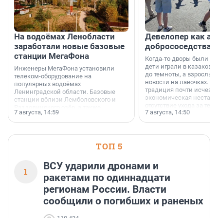
На водоёмах Ленобласти
Девелопер как ар
заработали новые базовые
добрососедства
станции МегаФона
Когда-то дворы были ме
дети играли в казаков-
Инженеры МегаФона установили
до темноты, а взрослые
телеком-оборудование на
новости на лавочках. В 1
популярных водоёмах
традиция почти исчезл
Ленинградской области. Базовые
экономическая нестаби
станции вблизи Лемболовского и
отсутствие ухода за те
Раздолинского озёр, а также
7 августа, 14:59
7 августа, 14:50
сделали своё дело.
недалеко от Большого Тосненского
водопада.
ТОП 5
ВСУ ударили дронами и
1
ракетами по одиннадцати
регионам России. Власти
сообщили о погибших и раненых