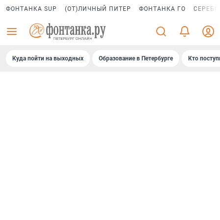
ФОНТАНКА SUP
(ОТ)ЛИЧНЫЙ ПИТЕР
ФОНТАНКА ГО
СЕРЕБР
Куда пойти на выходных
Образование в Петербурге
Кто поступ