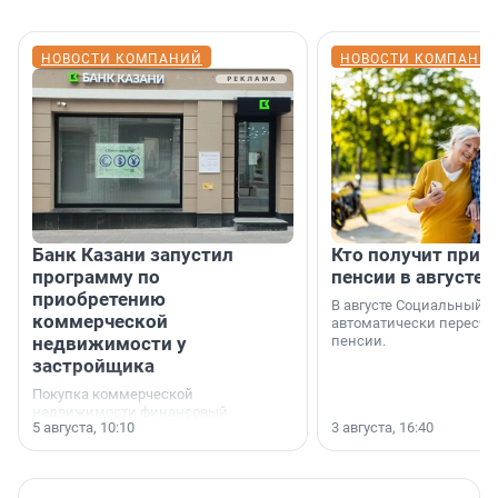
НОВОСТИ КОМПАНИЙ
НОВОСТИ КОМПАНИ
Банк Казани запустил
Кто получит приб
программу по
пенсии в августе
приобретению
В августе Социальный 
коммерческой
автоматически пересчи
недвижимости у
пенсии.
застройщика
Покупка коммерческой
недвижимости финансовый
5 августа, 10:10
3 августа, 16:40
инструмент, доступный для многих
предпринимателей. Будь то новый
офис, склад, торговое помещение
или готовый арендный бизнес —