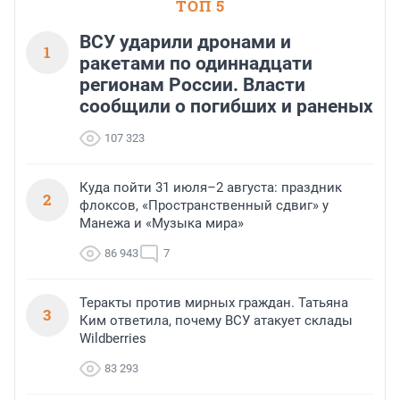
успех сделки зависит от правильного
ТОП 5
выбора объекта и грамотного
финансирования.
ВСУ ударили дронами и
1
ракетами по одиннадцати
регионам России. Власти
сообщили о погибших и раненых
107 323
Куда пойти 31 июля–2 августа: праздник
2
флоксов, «Пространственный сдвиг» у
Манежа и «Музыка мира»
86 943
7
Теракты против мирных граждан. Татьяна
3
Ким ответила, почему ВСУ атакует склады
Wildberries
83 293