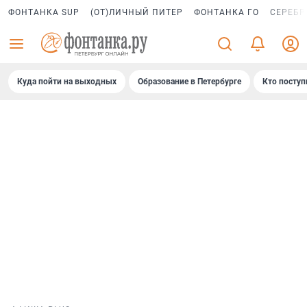
ФОНТАНКА SUP
(ОТ)ЛИЧНЫЙ ПИТЕР
ФОНТАНКА ГО
СЕРЕБР
Куда пойти на выходных
Образование в Петербурге
Кто поступ