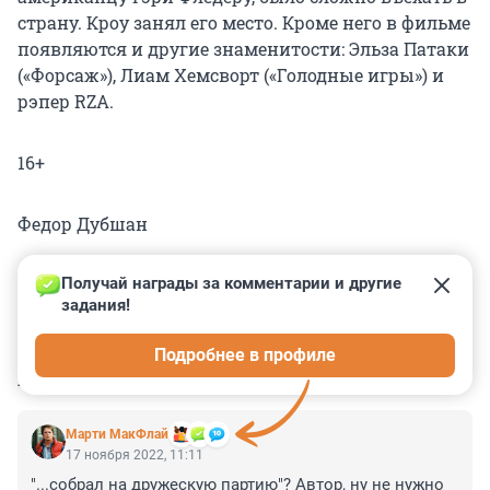
страну. Кроу занял его место. Кроме него в фильме
появляются и другие знаменитости: Эльза Патаки
(«Форсаж»), Лиам Хемсворт («Голодные игры») и
рэпер RZA.
16+
Федор Дубшан
Получай награды за комментарии и другие 
задания!
0
0
0
0
0
Подробнее в профиле
КОММЕНТАРИИ
1
Марти МакФлай
17 ноября 2022, 11:11
"...собрал на дружескую партию"? Автор, ну не нужно 