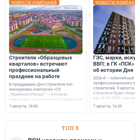
НОВОСТИ КОМПАНИЙ
НОВОСТИ КОМПАНИ
Строители «Образцовых
ГЭС, марки, искус
кварталов» встречают
ВВП: в ГК «ПСК» р
профессиональный
об истории Дня с
праздник на работе
2026-й — юбилейный го
профессионального пр
В преддверии Дня строителя топ-
строителей. 9 августа 2
менеджеры компании «СЗ
строителя будет отмечат
„Терминал-Ресурс“ — о планах
раз. В ГК «ПСК» напомни
компании, испытаниях и поводах для
появился праздник и к
осторожного оптимизма.
7 августа, 18:00
7 августа, 16:20
поменялась роль строит
ТОП 5