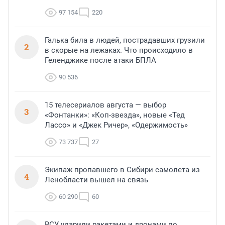
97 154
220
Галька била в людей, пострадавших грузили
2
в скорые на лежаках. Что происходило в
Геленджике после атаки БПЛА
90 536
15 телесериалов августа — выбор
3
«Фонтанки»: «Коп-звезда», новые «Тед
Лассо» и «Джек Ричер», «Одержимость»
73 737
27
Экипаж пропавшего в Сибири самолета из
4
Ленобласти вышел на связь
60 290
60
ВСУ ударили ракетами и дронами по