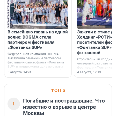
В семейную гавань на одной
Зажгли в стиле ди
волне: DOGMA стала
Холдинг «РСТИ» 
партнером фестиваля
посетителей фест
«Фонтанка SUP»
«Фонтанка SUP» я
фотозоной
Федеральная компания DOGMA
выступила семейным партнером
Строительный холдинг 
фестиваля сапсерфинга «Фонтанка
четвертый раз стал пар
SUP» и поддержала одну из самых
фестиваля «Фонтанка S
ярких и романтичных номинаций —
раз компания стремится
5 августа, 14:24
4 августа, 12:13
«SUP-свадьба».
привезти корпоративну
и подарить настоящий 
посетителям фестиваля
необычной фотозоне.
ТОП 5
Погибшие и пострадавшие. Что
1
известно о взрыве в центре
Москвы