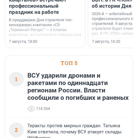
профессиональный
об истории Дня с
праздник на работе
2026-й — юбилейный го
профессионального пр
В преддверии Дня строителя топ-
строителей. 9 августа 2
менеджеры компании «СЗ
строителя будет отмечат
„Терминал-Ресурс“ — о планах
раз. В ГК «ПСК» напомни
компании, испытаниях и поводах для
появился праздник и к
осторожного оптимизма.
7 августа, 18:00
7 августа, 16:20
поменялась роль строит
ТОП 5
ВСУ ударили дронами и
1
ракетами по одиннадцати
регионам России. Власти
сообщили о погибших и раненых
114 354
Теракты против мирных граждан. Татьяна
2
Ким ответила, почему ВСУ атакует склады