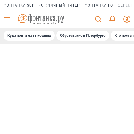
ФОНТАНКА SUP
(ОТ)ЛИЧНЫЙ ПИТЕР
ФОНТАНКА ГО
СЕРЕБР
Куда пойти на выходных
Образование в Петербурге
Кто поступ