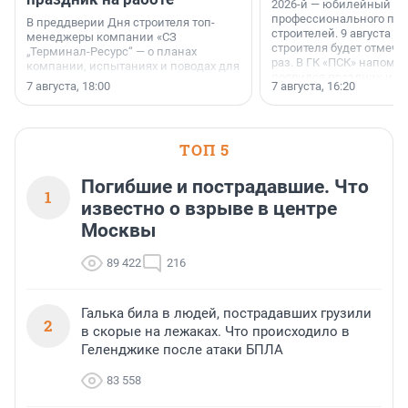
2026-й — юбилейный го
профессионального пр
В преддверии Дня строителя топ-
строителей. 9 августа 2
менеджеры компании «СЗ
строителя будет отмечат
„Терминал-Ресурс“ — о планах
раз. В ГК «ПСК» напомни
компании, испытаниях и поводах для
появился праздник и к
осторожного оптимизма.
7 августа, 18:00
7 августа, 16:20
поменялась роль строит
ТОП 5
Погибшие и пострадавшие. Что
1
известно о взрыве в центре
Москвы
89 422
216
Галька била в людей, пострадавших грузили
2
в скорые на лежаках. Что происходило в
Геленджике после атаки БПЛА
83 558