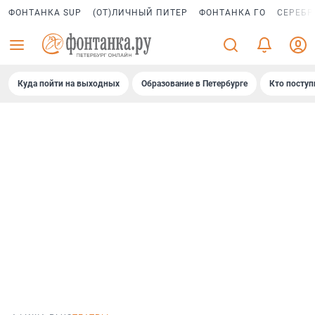
ФОНТАНКА SUP
(ОТ)ЛИЧНЫЙ ПИТЕР
ФОНТАНКА ГО
СЕРЕБР
Куда пойти на выходных
Образование в Петербурге
Кто поступ