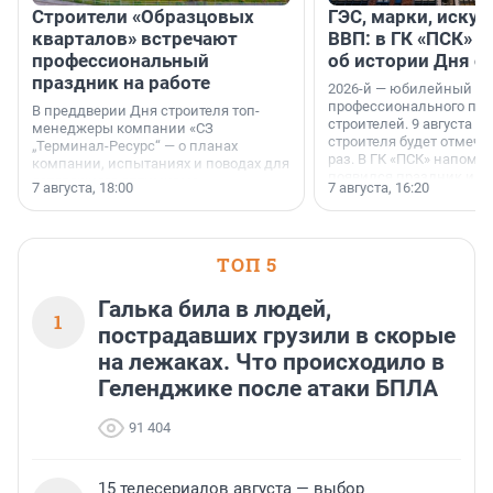
Строители «Образцовых
ГЭС, марки, искус
кварталов» встречают
ВВП: в ГК «ПСК» р
профессиональный
об истории Дня с
праздник на работе
2026-й — юбилейный го
профессионального пр
В преддверии Дня строителя топ-
строителей. 9 августа 2
менеджеры компании «СЗ
строителя будет отмечат
„Терминал-Ресурс“ — о планах
раз. В ГК «ПСК» напомни
компании, испытаниях и поводах для
появился праздник и к
осторожного оптимизма.
7 августа, 18:00
7 августа, 16:20
поменялась роль строит
ТОП 5
Галька била в людей,
1
пострадавших грузили в скорые
на лежаках. Что происходило в
Геленджике после атаки БПЛА
91 404
15 телесериалов августа — выбор