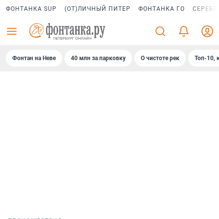
ФОНТАНКА SUP
(ОТ)ЛИЧНЫЙ ПИТЕР
ФОНТАНКА ГО
СЕРЕБР
Фонтан на Неве
40 млн за парковку
О чистоте рек
Топ-10, 