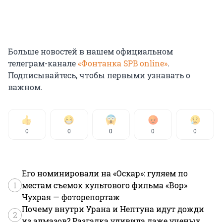
Больше новостей в нашем официальном
телеграм-канале
«Фонтанка SPB online»
.
Подписывайтесь, чтобы первыми узнавать о
важном.
0
0
0
0
0
Его номинировали на «Оскар»: гуляем по
1
местам съемок культового фильма «Вор»
Чухрая — фоторепортаж
Почему внутри Урана и Нептуна идут дожди
2
из алмазов? Разгадка удивила даже ученых