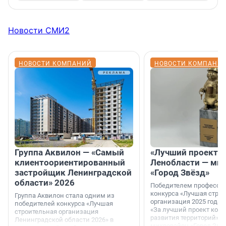
Новости СМИ2
НОВОСТИ КОМПАНИЙ
НОВОСТИ КОМПАНИ
Группа Аквилон — «Самый
«Лучший проект К
клиентоориентированный
Ленобласти — ми
застройщик Ленинградской
«Город Звёзд»
области» 2026
Победителем професси
конкурса «Лучшая стро
Группа Аквилон стала одним из
организация 2025 года»
победителей конкурса «Лучшая
«За лучший проект ком
строительная организация
развития территорий» с
Ленинградской области 2026» в
микрорайон «Город Звёз