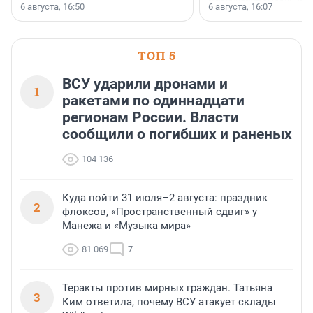
номинации «Самый
6 августа, 16:50
6 августа, 16:07
клиентоориентированный
застройщик Ленинградской
области».
ТОП 5
ВСУ ударили дронами и
1
ракетами по одиннадцати
регионам России. Власти
сообщили о погибших и раненых
104 136
Куда пойти 31 июля–2 августа: праздник
2
флоксов, «Пространственный сдвиг» у
Манежа и «Музыка мира»
81 069
7
Теракты против мирных граждан. Татьяна
3
Ким ответила, почему ВСУ атакует склады