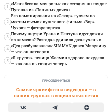
«Меня бесила моя роль»: как сегодня выглядит
1
Пуговка из «Папиных дочек»
Его номинировали на «Оскар»: гуляем по
2
местам съемок культового фильма «Вор»
Чухрая — фоторепортаж
Почему внутри Урана и Нептуна идут дожди
3
из алмазов? Разгадка удивила даже ученых
«Дед разбушевался»: SHAMAN довел Мизулину
4
— что он натворил
«Я крутая»: певица Жасмин здорово похудела
5
— как она выглядит теперь
ПРИСОЕДИНИТЬСЯ
Самые яркие фото и видео дня — в
наших группах в социальных сетях