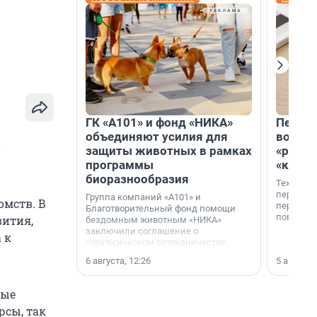
ГК «А101» и фонд «НИКА»
Петер
объединяют усилия для
возвр
в
защиты животных в рамках
«раскл
программы
«книж
биоразнообразия
Технолог
перестае
Группа компаний «А101» и
омств. В
переходи
Благотворительный фонд помощи
повседне
вития,
бездомным животным «НИКА»
заключили соглашение о
 к
стратегическом сотрудничестве.
6 августа, 12:26
5 августа,
рые
рсы, так