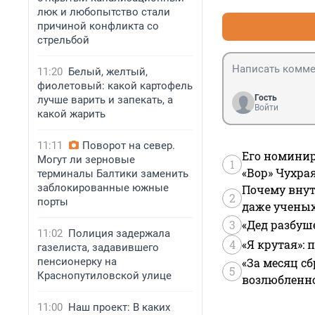
равно ничего не
люк и любопытство стали
причиной конфликта со
стрельбой
11:20
Белый, желтый,
фиолетовый: какой картофель
Гость
лучше варить и запекать, а
Войти
какой жарить
11:11
Поворот на север.
Его номинир
Могут ли зерновые
1
«Вор» Чухра
терминалы Балтики заменить
заблокированные южные
Почему внут
2
порты
даже учены
3
«Дед разбуш
11:02
Полиция задержала
4
«Я крутая»:
газелиста, задавившего
пенсионерку на
«За месяц сб
5
Краснопутиловской улице
возлюбленной
11:00
Наш проект: В каких