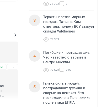
78 792
7
Теракты против мирных
3
граждан. Татьяна Ким
ответила, почему ВСУ атакует
склады Wildberries
78 353
Погибшие и пострадавшие.
4
Что известно о взрыве в
центре Москвы
+2
–0
77 673
215
Галька била в людей,
5
ас 
пострадавших грузили в
е 
скорые на лежаках. Что
 
происходило в Геленджике
ие 
после атаки БПЛА
+1
–0
сё 