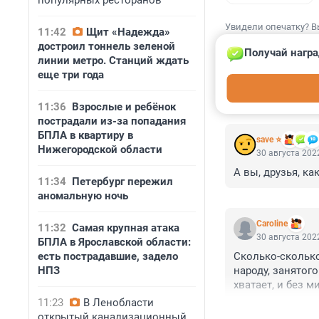
популярных ресторанов
Увидели опечатку? В
11:42
Щит «Надежда»
достроил тоннель зеленой
Получай награ
линии метро. Станций ждать
еще три года
КОММЕНТАР
11:36
Взрослые и ребёнок
пострадали из-за попадания
БПЛА в квартиру в
save ⭐
Нижегородской области
30 августа 2022
А вы, друзья, ка
11:34
Петербург пережил
аномальную ночь
Caroline
11:32
Самая крупная атака
30 августа 2022
БПЛА в Ярославской области:
есть пострадавшие, задело
Сколько-сколько 
НПЗ
народу, занятого
хватает, и без м
бесполезные ве
11:23
В Ленобласти
работы, доступн
открытый канализационный