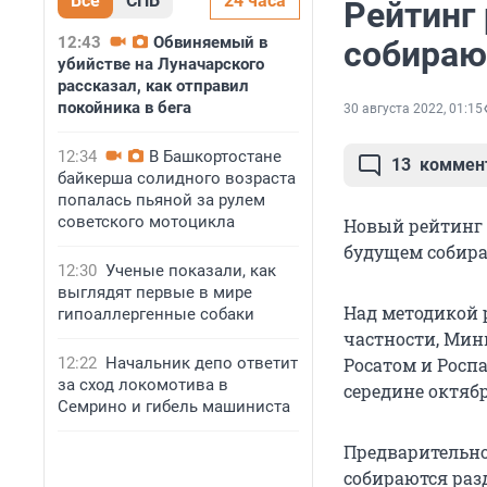
Все
СПБ
24 часа
Рейтинг 
12:43
Обвиняемый в
собираю
убийстве на Луначарского
рассказал, как отправил
покойника в бега
30 августа 2022, 01:15
12:34
В Башкортостане
13
коммен
байкерша солидного возраста
попалась пьяной за рулем
советского мотоцикла
Новый рейтинг 
будущем собира
12:30
Ученые показали, как
выглядят первые в мире
Над методикой 
гипоаллергенные собаки
частности, Мин
12:22
Начальник депо ответит
Росатом и Росп
за сход локомотива в
середине октябр
Семрино и гибель машиниста
Предварительно
собираются разд