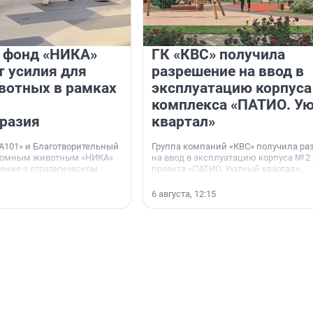
и фонд «НИКА»
ГК «КВС» получила
 усилия для
разрешение на ввод в
вотных в рамках
эксплуатацию корпуса
комплекса «ПАТИО. У
разия
квартал»
А101» и Благотворительный
Группа компаний «КВС» получила р
домным животным «НИКА»
на ввод в эксплуатацию корпуса № 2
ние о стратегическом
проекта «ПАТИО. Уютный квартал»,
расположенного во Всеволожском р
Ленинградской области.
6 августа, 12:15