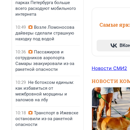
парках Петербурга больше
всего расходуют мобильного
интернета
Самые ярки
10:49
Возле Ломоносова
дайверы сделали страшную
находку под водой
ВКо
10:36
Пассажиров и
сотрудников аэропорта
Самары эвакуировали из-за
Новости СМИ2
ракетной опасности
НОВОСТИ КО
10:29
Не ботоксом единым:
как избавиться от
межбровной морщины и
заломов на лбу
10:18
Транспорт в Ижевске
остановили из-за ракетной
опасности