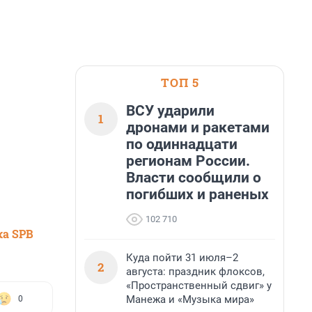
ТОП 5
ВСУ ударили
1
дронами и ракетами
по одиннадцати
регионам России.
Власти сообщили о
погибших и раненых
102 710
ка SPB
Куда пойти 31 июля–2
2
августа: праздник флоксов,
«Пространственный сдвиг» у
Манежа и «Музыка мира»
0