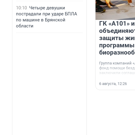
10:10
Четыре девушки
пострадали при ударе БПЛА
по машине в Брянской
ГК «А101» 
области
объединяют
защиты жи
программы
биоразнооб
Группа компаний «
фонд помощи без
заключили соглаше
сотрудничестве.
6 августа, 12:26