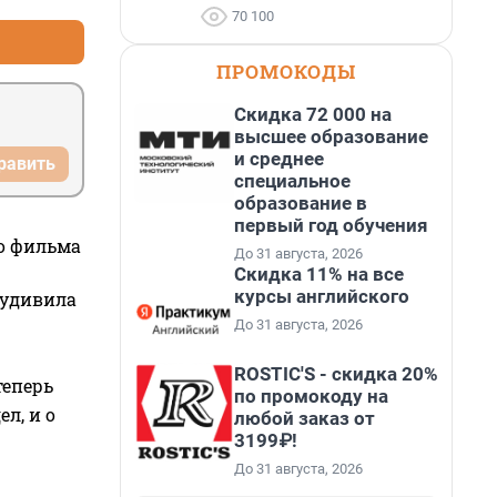
70 100
ПРОМОКОДЫ
Скидка 72 000 на
высшее образование
и среднее
равить
специальное
образование в
первый год обучения
го фильма
До 31 августа, 2026
Скидка 11% на все
курсы английского
 удивила
До 31 августа, 2026
ROSTIC'S - скидка 20%
теперь
по промокоду на
л, и о
любой заказ от
3199₽!
До 31 августа, 2026