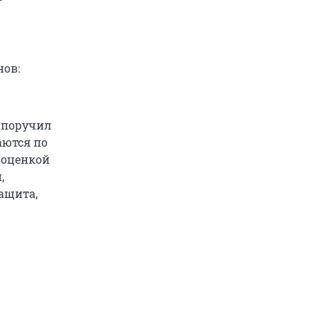
нов:
 поручил
аются по
 оценкой
,
защита,