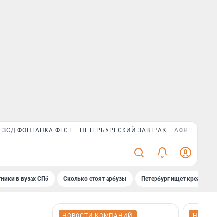
ЗСД ФОНТАНКА ФЕСТ
ПЕТЕРБУРГСКИЙ ЗАВТРАК
АФИША PLUS
ники в вузах СПб
Сколько стоят арбузы
Петербург ищет креатив
НОВОСТИ КОМПАНИЙ
НОВОС