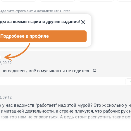
ыделите фрагмент и нажмите Ctrl+Enter
ды за комментарии и другие задания!
Подробнее в профиле
ИИ
13
, 09:32
к ни садитесь, всё в музыканты не годитесь. ©
, 09:12
у нас ведомств "работает" над этой мурой? Это ж сколько у н
 имитацией деятельности, а стране плачутся, что рабочих рук н
игрантов нам не справиться. А ведь стоит распустить такие вот
домства и отправить освободившихся товарищей на простейш
ые любому приезжему из стран Средней Азии. Сложного они в