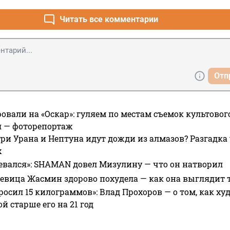
 умеют.
Читать все комментарии
Отп
овали на «Оскар»: гуляем по местам съемок культово
я — фоторепортаж
ри Урана и Нептуна идут дожди из алмазов? Разгадка
х
евался»: SHAMAN довел Мизулину — что он натворил
 певица Жасмин здорово похудела — как она выглядит 
росил 15 килограммов»: Влад Прохоров — о том, как худе
 старше его на 21 год