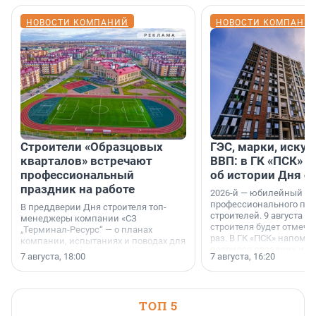
НОВОСТИ КОМПАНИЙ
НОВОСТИ КОМПАНИ
Строители «Образцовых
ГЭС, марки, искус
кварталов» встречают
ВВП: в ГК «ПСК» р
профессиональный
об истории Дня с
праздник на работе
2026-й — юбилейный го
профессионального пр
В преддверии Дня строителя топ-
строителей. 9 августа 2
менеджеры компании «СЗ
строителя будет отмечат
„Терминал-Ресурс“ — о планах
раз. В ГК «ПСК» напомни
компании, испытаниях и поводах для
появился праздник и к
осторожного оптимизма.
7 августа, 18:00
7 августа, 16:20
поменялась роль строит
ТОП 5