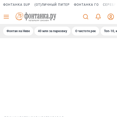
ФОНТАНКА SUP
(ОТ)ЛИЧНЫЙ ПИТЕР
ФОНТАНКА ГО
СЕРЕБР
Фонтан на Неве
40 млн за парковку
О чистоте рек
Топ-10, 