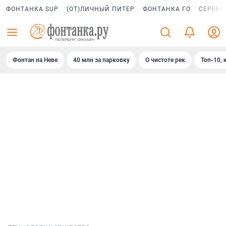
ФОНТАНКА SUP
(ОТ)ЛИЧНЫЙ ПИТЕР
ФОНТАНКА ГО
СЕРЕБР
Фонтан на Неве
40 млн за парковку
О чистоте рек
Топ-10, 