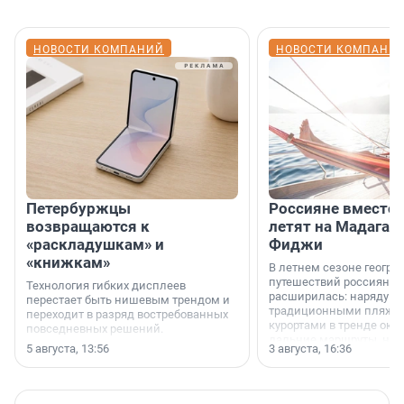
НОВОСТИ КОМПАНИЙ
НОВОСТИ КОМПАНИ
Петербуржцы
Россияне вместо
возвращаются к
летят на Мадагас
«раскладушкам» и
Фиджи
«книжкам»
В летнем сезоне геогра
путешествий россиян з
Технология гибких дисплеев
расширилась: наряду с
перестает быть нишевым трендом и
традиционными пляж
переходит в разряд востребованных
курортами в тренде ока
повседневных решений.
дальние маршруты, нап
5 августа, 13:56
3 августа, 16:36
острова Африки и Азии,
свидетельствуют данны
МегаФона.