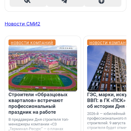
Новости СМИ2
НОВОСТИ КОМПАНИЙ
НОВОСТИ КОМПАНИ
Строители «Образцовых
ГЭС, марки, искус
кварталов» встречают
ВВП: в ГК «ПСК» р
профессиональный
об истории Дня с
праздник на работе
2026-й — юбилейный го
профессионального пр
В преддверии Дня строителя топ-
строителей. 9 августа 2
менеджеры компании «СЗ
строителя будет отмечат
„Терминал-Ресурс“ — о планах