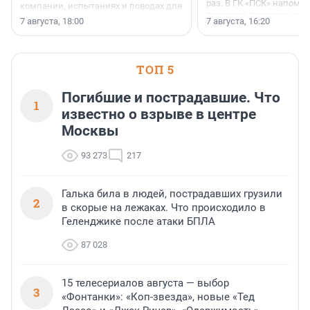
раз. В ГК «ПСК» напомни
компании, испытаниях и поводах для
появился праздник и к
осторожного оптимизма.
7 августа, 18:00
7 августа, 16:20
поменялась роль строит
ТОП 5
Погибшие и пострадавшие. Что
1
известно о взрыве в центре
Москвы
93 273
217
Галька била в людей, пострадавших грузили
2
в скорые на лежаках. Что происходило в
Геленджике после атаки БПЛА
87 028
15 телесериалов августа — выбор
3
«Фонтанки»: «Коп-звезда», новые «Тед