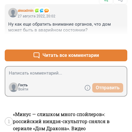
+4
–0
"на звонки за неё отвечает робот Олег" Так, может, 
именно он и "зловещее сообщение" оставил?
alexadmin
27 августа 2022, 20:02
Ну как еще обратить внимание органов, что дом 
может быть в аварийном состоянии?
+2
–0
Читать все комментарии
Гость
Отправить
Войти
«Минус — слишком много спойлеров»:
1
российский ниндзя-скульптор снялся в
сериале «Дом Дракона». Видео