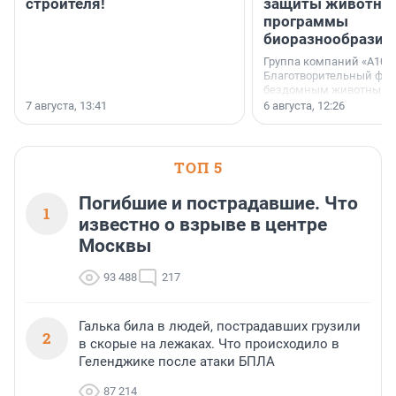
строителя!
защиты животных
программы
биоразнообразия
Группа компаний «А101»
Благотворительный фо
бездомным животным 
заключили соглашение
7 августа, 13:41
6 августа, 12:26
стратегическом сотрудн
ТОП 5
Погибшие и пострадавшие. Что
1
известно о взрыве в центре
Москвы
93 488
217
Галька била в людей, пострадавших грузили
2
в скорые на лежаках. Что происходило в
Геленджике после атаки БПЛА
87 214