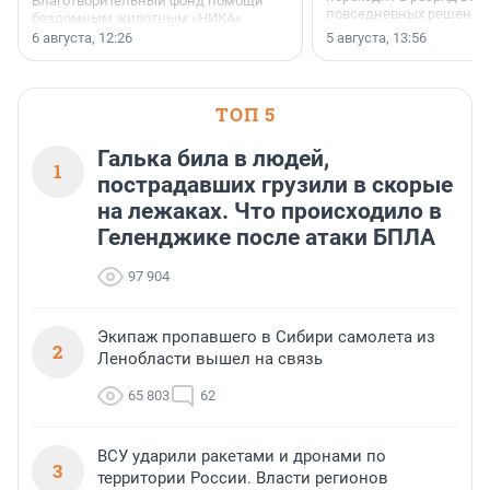
Благотворительный фонд помощи
повседневных решений
бездомным животным «НИКА»
заключили соглашение о
6 августа, 12:26
5 августа, 13:56
стратегическом сотрудничестве.
ТОП 5
Галька била в людей,
1
пострадавших грузили в скорые
на лежаках. Что происходило в
Геленджике после атаки БПЛА
97 904
Экипаж пропавшего в Сибири самолета из
2
Ленобласти вышел на связь
65 803
62
ВСУ ударили ракетами и дронами по
3
территории России. Власти регионов