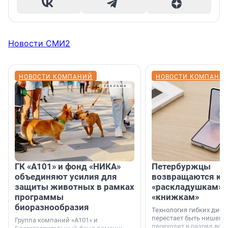
Новости СМИ2
НОВОСТИ КОМПАНИЙ
НОВОСТИ КОМПАНИ
ГК «А101» и фонд «НИКА»
Петербуржцы
объединяют усилия для
возвращаются к
защиты животных в рамках
«раскладушкам» 
программы
«книжкам»
биоразнообразия
Технология гибких дисп
перестает быть нишевы
Группа компаний «А101» и
переходит в разряд вос