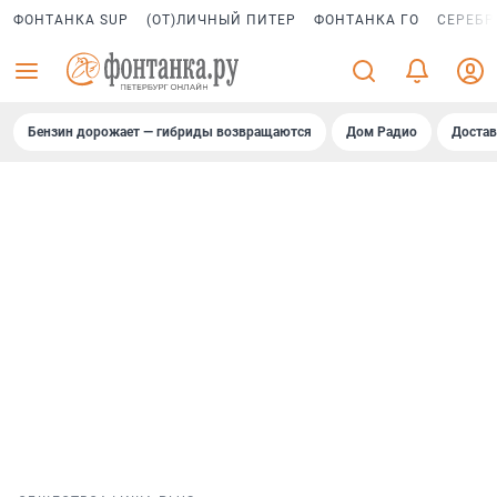
ФОНТАНКА SUP
(ОТ)ЛИЧНЫЙ ПИТЕР
ФОНТАНКА ГО
СЕРЕБР
Бензин дорожает — гибриды возвращаются
Дом Радио
Достав