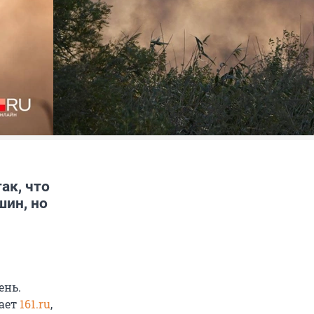
ак, что
шин, но
ень.
щает
161.ru
,