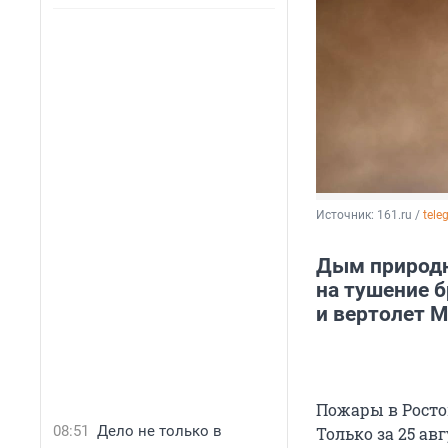
Источник: 
161.ru / 
tele
Дым природн
на тушение б
и вертолет М
Пожары в Росто
08:51
Дело не только в
Только за 25 ав