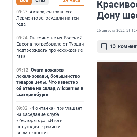
Все
СПБ
24 часа
Красиво
09:37
Актера, сыгравшего
Дону ше
Лермонтова, осудили на три
года
25 августа 2022, 21:12
09:24
Он точно не из России?
Европа потребовала от Турции
13
коммен
подтверждать происхождение
газа
09:12
Очаги пожаров
локализованы, большинство
товаров целы. Что известно
об атаке на склад Wildberries в
Екатеринбурге
09:02
«Фонтанка» приглашает
на заседание клуба
«Ресторатор»: «Итоги
полугодия: кризис и
возможности»