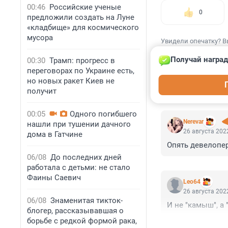
00:46
Российские ученые
0
предложили создать на Луне
«кладбище» для космического
мусора
Увидели опечатку? В
Получай наград
00:30
Трамп: прогресс в
переговорах по Украине есть,
но новых ракет Киев не
получит
КОММЕНТАР
00:05
Одного погибшего
Nerevar
нашли при тушении дачного
26 августа 2022
дома в Гатчине
Опять девелопе
06/08
До последних дней
работала с детьми: не стало
Фаины Саевич
Leo64
26 августа 2022
06/08
Знаменитая тикток-
И не "камыш", а 
блогер, рассказывавшая о
борьбе с редкой формой рака,