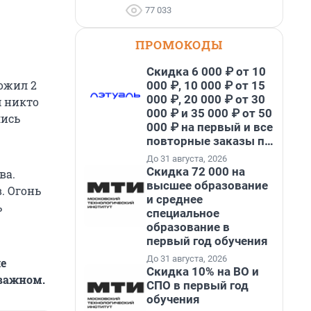
77 033
ПРОМОКОДЫ
Скидка 6 000 ₽ от 10
ожил 2
000 ₽, 10 000 ₽ от 15
000 ₽, 20 000 ₽ от 30
м никто
000 ₽ и 35 000 ₽ от 50
лись
000 ₽ на первый и все
повторные заказы по
промокоду НАБЕРИ
До 31 августа, 2026
Скидка 72 000 на
ва.
высшее образование
. Огонь
и среднее
ь
специальное
образование в
первый год обучения
До 31 августа, 2026
е
Скидка 10% на ВО и
 важном.
СПО в первый год
обучения