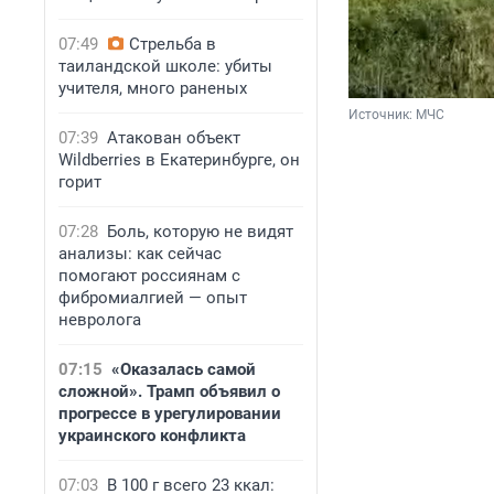
07:49
Стрельба в
таиландской школе: убиты
учителя, много раненых
Источник: 
МЧС
07:39
Атакован объект
Wildberries в Екатеринбурге, он
горит
07:28
Боль, которую не видят
анализы: как сейчас
помогают россиянам с
фибромиалгией — опыт
невролога
07:15
«Оказалась самой
сложной». Трамп объявил о
прогрессе в урегулировании
украинского конфликта
07:03
В 100 г всего 23 ккал: