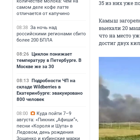
количестве молока: чем на
35 из них уже 
самом деле кофе латте
отличается от капучино
Камыш загорелс
08:38
За ночь над
выехали 20 маш
российскими регионами сбито
что на место у
более 200 БПЛА
достиг двух кил
08:26
Циклон понижает
температуру в Петербурге. В
Москве же за 30
08:13
Подробности ЧП на
складе Wildberries в
Екатеринбурге: эвакуировано
800 человек
08:00
Куда пойти 7–9
августа: «Пикник „Афиши“»,
песни «Короля и Шута» в
Ледовом, день рождения
Зощенко и кубинские марки