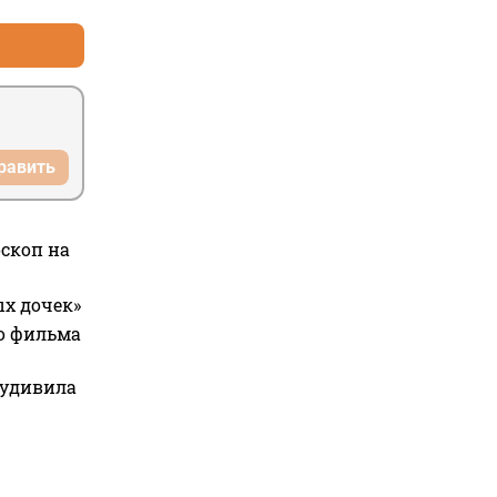
равить
оскоп на
ых дочек»
го фильма
 удивила