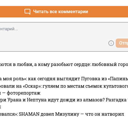
Читать все комментарии
Отп
ются в любви, а кому разобьют сердце: любовный гор
а моя роль»: как сегодня выглядит Пуговка из «Папин
овали на «Оскар»: гуляем по местам съемок культово
я — фоторепортаж
ри Урана и Нептуна идут дожди из алмазов? Разгадка
х
евался»: SHAMAN довел Мизулину — что он натворил