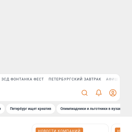
ЗСД ФОНТАНКА ФЕСТ
ПЕТЕРБУРГСКИЙ ЗАВТРАК
АФИША PLUS
и
Петербург ищет креатив
Олимпиадники и льготники в вузах СПб
НОВОСТИ КОМПАНИЙ
НОВОС