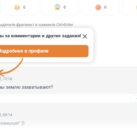
0
0
0
ыделите фрагмент и нажмите Ctrl+Enter
ы за комментарии и другие задания!
Подробнее в профиле
ИИ
13
, 13:16
ры землю захватывают?
, 09:14
"камыши" ))