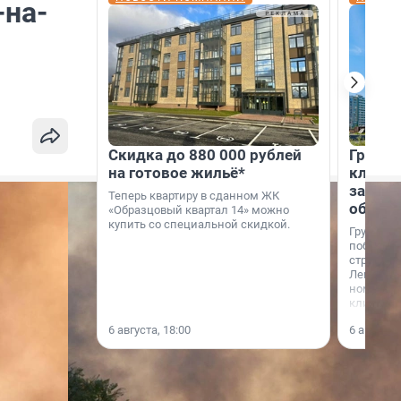
-на-
Скидка до 880 000 рублей
Группа
на готовое жильё*
клиен
застро
Теперь квартиру в сданном ЖК
област
«Образцовый квартал 14» можно
купить со специальной скидкой.
Группа А
победите
строител
Ленингра
номинац
клиенто
застройщ
6 августа, 18:00
6 августа,
области»