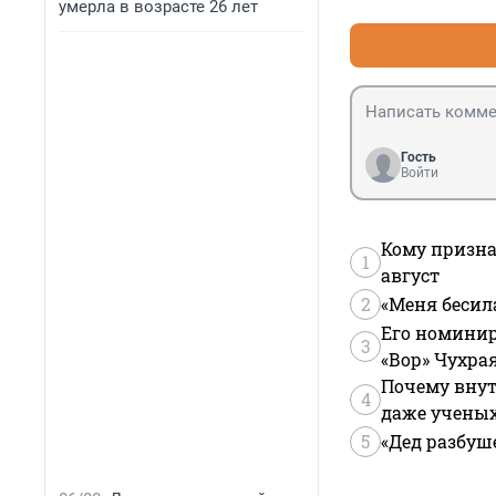
умерла в возрасте 26 лет
Гость
Войти
Кому призна
1
август
2
«Меня бесил
Его номинир
3
«Вор» Чухра
Почему внут
4
даже учены
5
«Дед разбуш