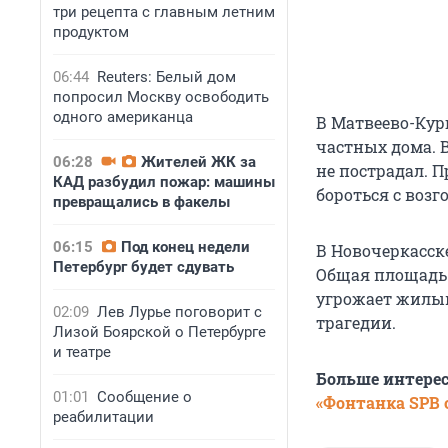
три рецепта с главным летним
продуктом
06:44
Reuters: Белый дом
попросил Москву освободить
одного американца
В Матвеево-Кур
частных дома. 
06:28
Жителей ЖК за
не пострадал. П
КАД разбудил пожар: машины
бороться с возг
превращались в факелы
06:15
Под конец недели
В Новочеркасске
Петербург будет сдувать
Общая площадь 
угрожает жилым
02:09
Лев Лурье поговорит с
трагедии.
Лизой Боярской о Петербурге
и театре
Больше интере
01:01
Сообщение о
«Фонтанка SPB o
реабилитации