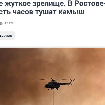
е жуткое зрелище. В Ростове
сть часов тушат камыш
12 276
тариев