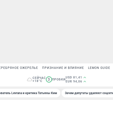
ЕРЕБРЯНОЕ ОЖЕРЕЛЬЕ
ПРИЗНАНИЕ И ВЛИЯНИЕ
LEMON GUIDE
USD 81,41
СЕЙЧАС
3
ПРОБКИ
+18°C
EUR 94,06
ователь Levrana и критика Татьяны Ким
Зачем депутаты удаляют соцсет