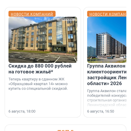
НОВОСТИ КОМПАНИЙ
НОВОСТИ КОМПАНИ
Скидка до 880 000 рублей
Группа Аквилон 
на готовое жильё*
клиентоориентир
застройщик Лени
Теперь квартиру в сданном ЖК
области» 2026
«Образцовый квартал 14» можно
купить со специальной скидкой.
Группа Аквилон стала 
победителей конкурса 
строительная организа
Ленинградской области 
номинации «Самый
6 августа, 18:00
6 августа, 16:50
клиентоориентированн
застройщик Ленинград
области».