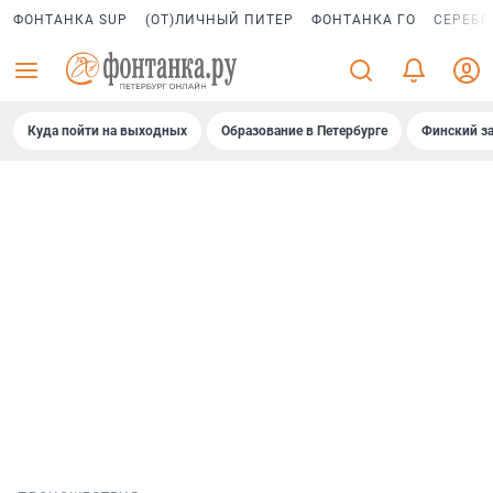
ФОНТАНКА SUP
(ОТ)ЛИЧНЫЙ ПИТЕР
ФОНТАНКА ГО
СЕРЕБР
Куда пойти на выходных
Образование в Петербурге
Финский за